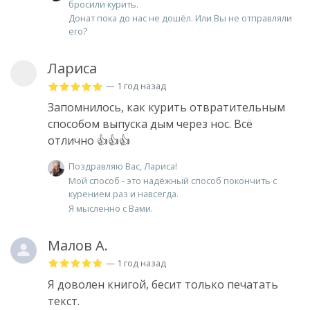
бросили курить.
Донат пока до нас не дошёл. Или Вы не отправляли
его?
Лариса
— 1 год назад
Запомнилось, как курить отвратительным
способом выпуска дым через нос. Всё
отлично 👍👍👍
Поздравляю Вас, Лариса!
Мой способ - это надёжный способ покончить с
курением раз и навсегда.
Я мысленно с Вами.
Малов А.
— 1 год назад
Я доволен книгой, бесит только печатать
текст.