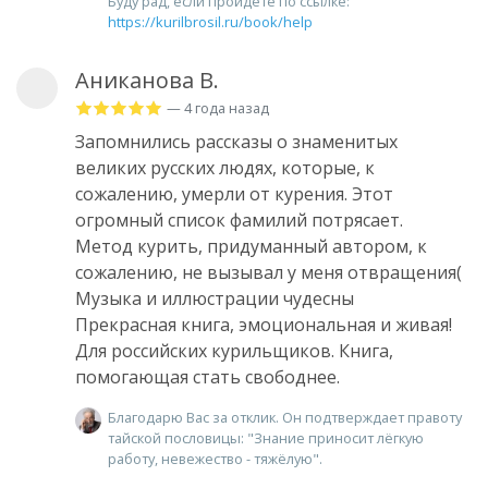
Буду рад, если пройдёте по ссылке:
https://kurilbrosil.ru/book/help
Аниканова В.
— 4 года назад
Запомнились рассказы о знаменитых
великих русских людях, которые, к
сожалению, умерли от курения. Этот
огромный список фамилий потрясает.
Метод курить, придуманный автором, к
сожалению, не вызывал у меня отвращения(
Музыка и иллюстрации чудесны
Прекрасная книга, эмоциональная и живая!
Для российских курильщиков. Книга,
помогающая стать свободнее.
Благодарю Вас за отклик. Он подтверждает правоту
тайской пословицы: "Знание приносит лёгкую
работу, невежество - тяжёлую".