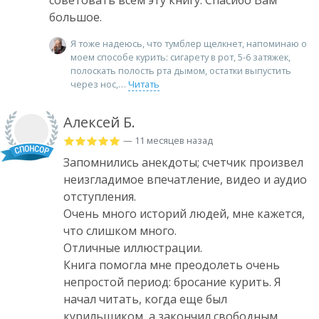
советовать всем эту книгу. Спасибо Вам
большое.
Я тоже надеюсь, что тумблер щелкнет, напоминаю о
моем способе курить: сигарету в рот, 5-6 затяжек,
полоскать полость рта дымом, остатки выпустить
через нос,
Читать
Алексей Б.
— 11 месяцев назад
Запомнились анекдоты; счетчик произвел
неизгладимое впечатление, видео и аудио
отступления.
Очень много историй людей, мне кажется,
что слишком много.
Отличные иллюстрации.
Книга помогла мне преодолеть очень
непростой период: бросание курить. Я
начал читать, когда еще был
курильщиком, а закончил свободным