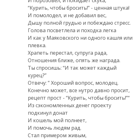
И порозовел, и покидает скука,
“Курить, чтобы бросить!” - ценная штука!
И помолодел, и не добавил вес,
Дышу полной грудью и побеждаю стресс.
Голова посветлела и походка легка
И как у Маяковского ни одного кашля или
плевка.
Храпеть перестал, супруга рада,
Отношения ближе, опять же награда.
Ты спросишь: “И так может каждый
курец?”
Отвечу: ” Хороший вопрос, молодец.
Конечно может, все нутро давно просит,
рецепт прост - “Курить, чтобы бросить!”“
Из сэкономленных денег проекту
подкинул донат
И кошель мой полнеет,
И помочь людям рад.
Стал примером живым,