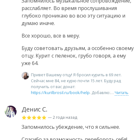
Запомнилось музыкальное сопровождение,
расслабляет. Во время прослушивания
глубоко проникаю во всю эту ситуацию и
думаю иначе.
Все хорошо, все в меру.
Буду советовать друзьям, а особенно своему
отцу. Курит с пеленок, грубо говоря, а ему
уже 64.
Привет Вашему отцу! Я бросил курить в 69 лет.
Сейчас мне 84, не курю почти 15 лет. Буду рад
получить от вас донат:
https://kurilbrosil.ru/book/help
. Добавлю:
Читать
Денис С.
— 2 года назад
Запомнилось убеждение, что я сильнее.
Спасибо за возможность перебороть себя!