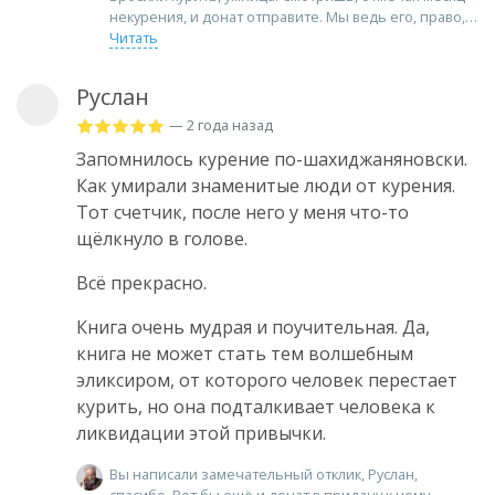
некурения, и донат отправите. Мы ведь его, право,
Читать
Руслан
— 2 года назад
Запомнилось курение по-шахиджаняновски.
Как умирали знаменитые люди от курения.
Тот счетчик, после него у меня что-то
щёлкнуло в голове.
Всё прекрасно.
Книга очень мудрая и поучительная. Да,
книга не может стать тем волшебным
эликсиром, от которого человек перестает
курить, но она подталкивает человека к
ликвидации этой привычки.
Вы написали замечательный отклик, Руслан,
спасибо. Вот бы ещё и донат в придачу к нему —