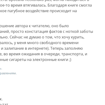
кое-то время втягивалась. Благодаря книге смогла
акое пагубное воздействие происходит на
ошение автора к читателю, оно было
аний, просто констатация фактов с ноткой заботы
ьно. Сейчас не думаю о том, что хочу курить,
азалось, у меня много свободного времени
е и залипание в интернете). Теперь заполняю
, во время ожидания в очереди, транспорта, и
нные сигареты на электронные книги ;)
ь.
правлениям.
к.
ьтат.