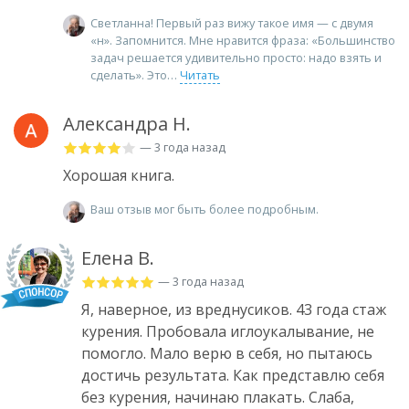
Светланна! Первый раз вижу такое имя — с двумя
«н». Запомнится. Мне нравится фраза: «Большинство
задач решается удивительно просто: надо взять и
сделать». Это
Читать
Александра Н.
— 3 года назад
Хорошая книга.
Ваш отзыв мог быть более подробным.
Елена В.
— 3 года назад
Я, наверное, из вреднусиков. 43 года стаж
курения. Пробовала иглоукалывание, не
помогло. Мало верю в себя, но пытаюсь
достичь результата. Как представлю себя
без курения, начинаю плакать. Слаба,