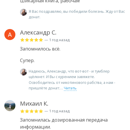
Шикарная книга, рабочая!
Я Вас поздравляю, вы победили болезнь. Жду от Вас
донат.
Александр С.
— 1 год назад
Запомнилось всё.
Супер.
Надеюсь, Александр, что вот-вот - и тумблер
щёлкнет. И Вы с курением завяжете.
Освободитесь от никотинового рабства, а нам -
пришлёте донат:
Читать
Михаил К.
— 1 год назад
Запомнилась дозированная передача
информации.