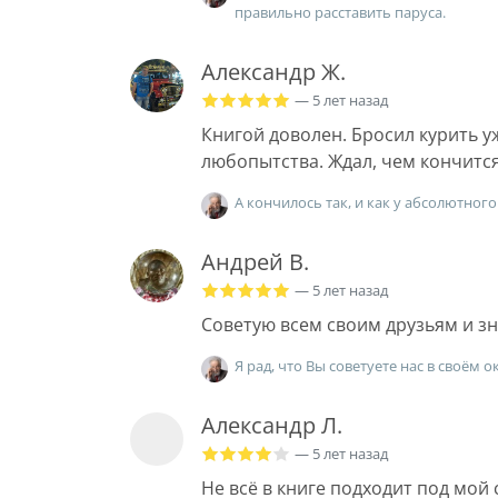
правильно расставить паруса.
Александр Ж.
— 5 лет назад
Книгой доволен. Бросил курить у
любопытства. Ждал, чем кончится
А кончилось так, и как у абсолютного
Андрей В.
— 5 лет назад
Советую всем своим друзьям и з
Я рад, что Вы советуете нас в своём
Александр Л.
— 5 лет назад
Не всё в книге подходит под мо