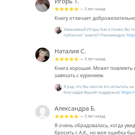
Игорь 1.
— 5 лет назад
Книгу отличает доброжелательно
Уважаемый Игорь! Как я понял, Вы т
публично" знаете?! Рекомендую:
http
Наталия С.
— 5 лет назад
Книга хорошая. Может повлиять н
завязать с курением.
Я рад, что Вы смогли это испытать на
благодаря Вашей поддержке):
https:/
Александра Б.
— 5 лет назад
Я очень обрадовалась, когда уви
бросить с А.К., но моя ошибка бы