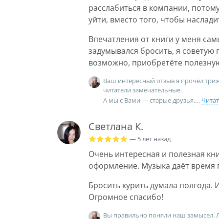
расслабиться в компании, потому
уйти, вместо того, чтобы наслади
Впечатления от книги у меня сам
задумывался бросить, я советую п
возможно, приобретëте полезную
Ваш интересный отзыв я прочëл трижды
читатели замечательные.
А мы с Вами — старые друзья.
Чита
Светлана К.
— 5 лет назад
Очень интересная и полезная кн
оформление. Музыка даëт время 
Бросить курить думала полгода. 
Огромное спасибо!
Вы правильно поняли наш замысел. 