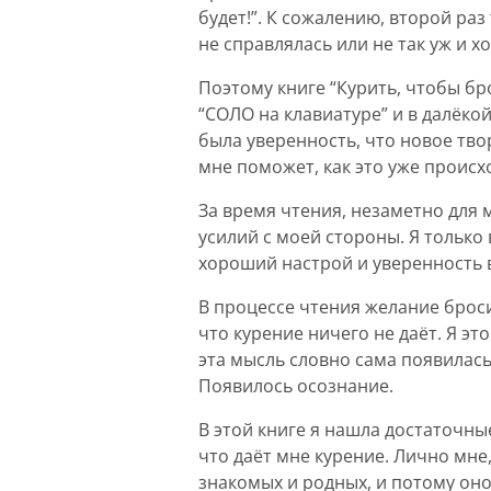
будет!”. К сожалению, второй раз
не справлялась или не так уж и хо
Поэтому книге “Курить, чтобы бр
“СОЛО на клавиатуре” и в далëкой
была уверенность, что новое т
мне поможет, как это уже проис
За время чтения, незаметно для 
усилий с моей стороны. Я только
хороший настрой и уверенность в
В процессе чтения желание броси
что курение ничего не даёт. Я эт
эта мысль словно сама появилась
Появилось осознание.
В этой книге я нашла достаточны
что даëт мне курение. Лично мне,
знакомых и родных, и потому оно