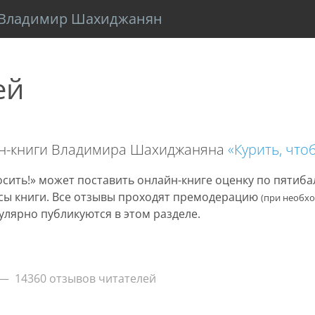
Владимир Шахиджанян
ей
йн-книги Владимира Шахиджаняна
«Курить, что
сить!» может поставить онлайн-книге оценку по пятиб
нусы книги. Все отзывы проходят премодерацию
(при необх
улярно публикуются в этом разделе.
14360 отзывов читателей