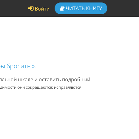
ЧИТАТЬ
КНИГУ
Войти
бы бросить!»
.
алльной шкале и оставить подробный
одимости они сокращаются; исправляются