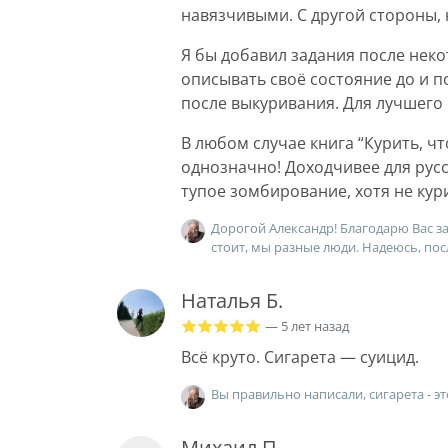
навязчивыми. С другой стороны,
Я бы добавил задания после некот
описывать своё состояние до и п
после выкуривания. Для лучшего
В любом случае книга “Курить, ч
однозначно! Доходчивее для русс
тупое зомбирование, хотя не кур
Дорогой Александр! Благодарю Вас з
стоит, мы разные люди. Надеюсь, пос
Наталья Б.
— 5 лет назад
Всё круто. Сигарета — суицид.
Вы правильно написали, сигарета - э
Михаил П.