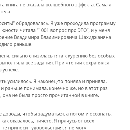
 та книга не оказала волшебного эффекта. Сама я
тела.
осить!” обрадовалась. Я уже проходила программу
 юности читала “1001 вопрос про ЭТО”, и у меня
ворение Владимира Владимировича Шахиджаняна
ходило раньше.
меня, сильно снизилась тяга к курению без особых
 выполняла все задания. При чтении сохранялся
 успехе.
ть усилилось. Я наконец-то поняла и приняла,
о и раньше понимала, конечно же, но в этот раз
, она не была просто прочитанной в книге.
е доводы, чтобы задуматься, а потом и осознать,
 как оказалось, ничего. Я прячусь от всех
 не приносит удовольствия, я не могу