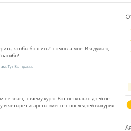
О
рить, чтобы бросить!” помогла мне. И я думаю,
Спасибо!
им. Тут Вы правы.
м не знаю, почему курю. Вот несколько дней не
ту и четыре сигареты вместе с последней выкурил.
Др