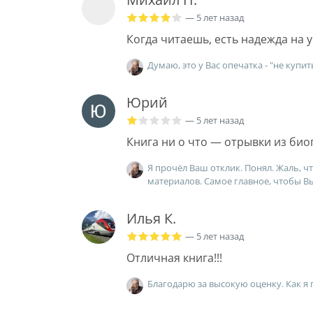
— 5 лет назад
Когда читаешь, есть надежда на у
Думаю, это у Вас опечатка - "не купит
Юрий
— 5 лет назад
Книга ни о что — отрывки из био
Я прочёл Ваш отклик. Понял. Жаль, ч
материалов. Самое главное, чтобы В
Илья К.
— 5 лет назад
Отличная книга!!!
Благодарю за высокую оценку. Как я п