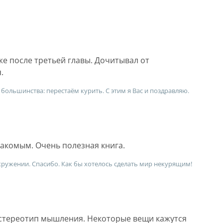
же после третьей главы. Дочитывал от
.
 большинства: перестаëм курить. С этим я Вас и поздравляю.
накомым. Очень полезная книга.
 окружении. Спасибо. Как бы хотелось сделать мир некурящим!
й стереотип мышления. Некоторые вещи кажутся