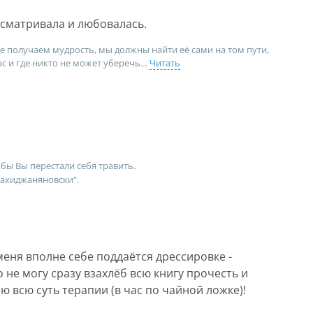
сматривала и любовалась.
е получаем мудрость, мы должны найти её сами на том пути,
с и где никто не может уберечь
Читать
бы Вы перестали себя травить.
ахиджаняновски".
меня вполне себе поддаётся дрессировке -
о не могу сразу взахлёб всю книгу прочесть и
ю всю суть терапии (в час по чайной ложке)!