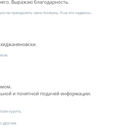
него. Выражаю благодарность.
смогли преодолеть свою болезнь. Я на это надеюсь.
ахиджаняновски.
ахов.
ымом.
льной и понятной подачей информации.
тали курить.
с другим.