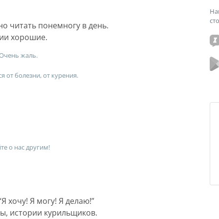
На
.
ст
о читать понемногу в день.
ии хорошие.
 Очень жаль.
я от болезни, от курения.
те о нас другим!
 хочу! Я могу! Я делаю!”
ы, истории курильщиков.