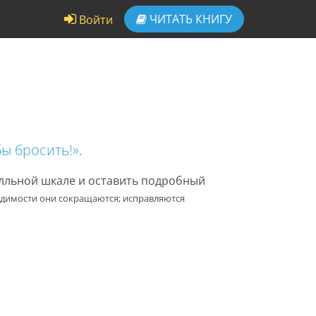
ЧИТАТЬ
КНИГУ
Войти
бы бросить!»
.
алльной шкале и оставить подробный
одимости они сокращаются; исправляются