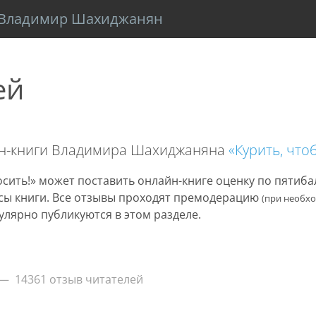
Владимир Шахиджанян
ей
йн-книги Владимира Шахиджаняна
«Курить, что
сить!» может поставить онлайн-книге оценку по пятиб
нусы книги. Все отзывы проходят премодерацию
(при необх
улярно публикуются в этом разделе.
14361 отзыв читателей