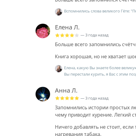
Вспомнились слова великого Гёте: "Пос
Елена Л.
— 3 года назад
Больше всего запомнились счётч
Книга хорошая, но не хватает ш
Елена, какую Вы знаете более велику
Вы перестали курить, я Вас с этим по
Анна Л.
— 3 года назад
Запомнились истории простых лю
чему приводит курение. Легкий с
Ничего добавлять не стоит, если
нагревания табака.