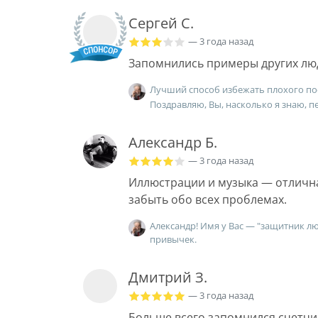
Сергей С.
— 3 года назад
Запомнились примеры других лю
Лучший способ избежать плохого пос
Поздравляю, Вы, насколько я знаю, п
Александр Б.
— 3 года назад
Иллюстрации и музыка — отлична
забыть обо всех проблемах.
Александр! Имя у Вас — "защитник л
привычек.
Дмитрий З.
— 3 года назад
Больше всего запомнился счетчи