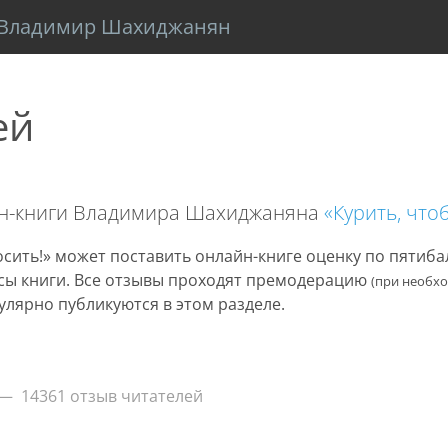
Владимир Шахиджанян
ей
йн-книги Владимира Шахиджаняна
«Курить, что
сить!» может поставить онлайн-книге оценку по пятиб
нусы книги. Все отзывы проходят премодерацию
(при необх
улярно публикуются в этом разделе.
14361 отзыв читателей