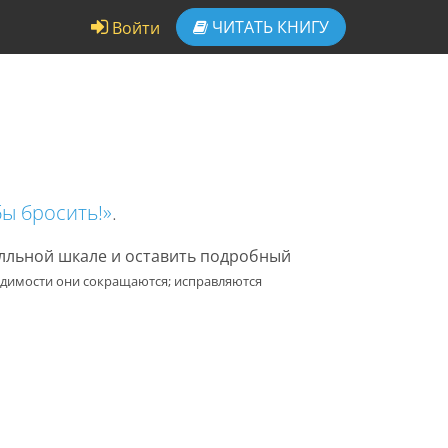
ЧИТАТЬ
КНИГУ
Войти
бы бросить!»
.
алльной шкале и оставить подробный
одимости они сокращаются; исправляются