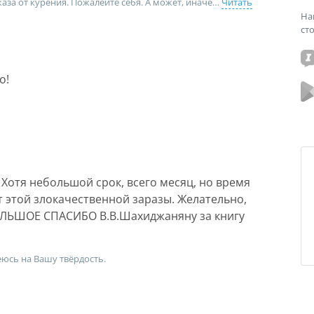
каза от курения. Пожалейте себя. А может, иначе
Читать
На
ст
о!
 Хотя небольшой срок, всего месяц, но время
т этой злокачественной заразы. Желательно,
БОЛЬШОЕ СПАСИБО В.В.Шахиджаняну за книгу
юсь на Вашу твёрдость.