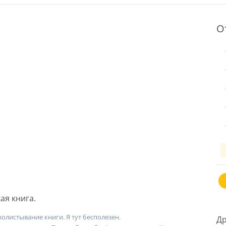
О
ая книга.
олистывание книги. Я тут бесполезен.
Др