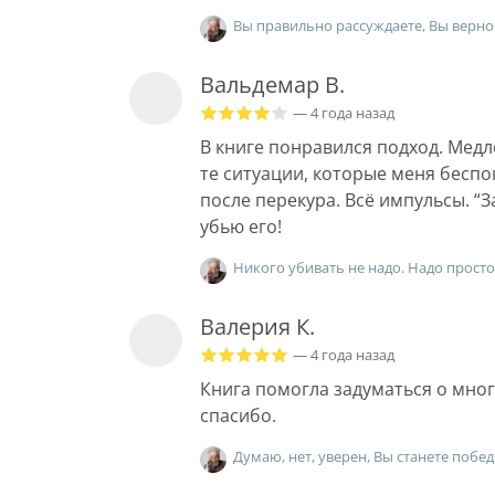
Вы правильно рассуждаете, Вы верно 
Вальдемар В.
— 4 года назад
В книге понравился подход. Медл
те ситуации, которые меня бесп
после перекура. Всё импульсы. “З
убью его!
Никого убивать не надо. Надо просто 
Валерия К.
— 4 года назад
Книга помогла задуматься о мно
спасибо.
Думаю, нет, уверен, Вы станете побе