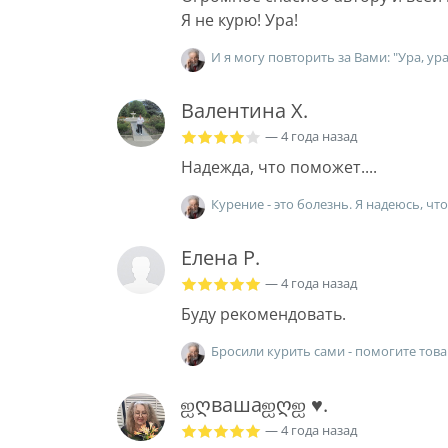
Я не курю! Ура!
И я могу повторить за Вами: "Ура, ура,
Валентина Х.
— 4 года назад
Надежда, что поможет....
Курение - это болезнь. Я надеюсь, чт
Елена Р.
— 4 года назад
Буду рекомендовать.
Бросили курить сами - помогите тов
ஐღвашаஐღஐ ♥.
— 4 года назад