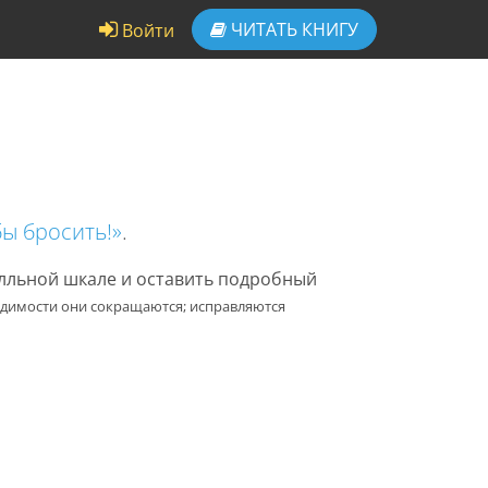
ЧИТАТЬ
КНИГУ
Войти
бы бросить!»
.
алльной шкале и оставить подробный
одимости они сокращаются; исправляются