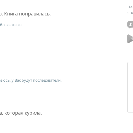
На
ст
о. Книга понравилась.
бо за отзыв.
деюсь, у Вас будут последователи.
, которая курила.