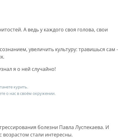
остей. А ведь у каждого своя голова, свои
сознанием, увеличить культуру: травишься сам -
х.
узнал я о ней случайно!
танете курить.
ете о нас в своём окружении.
грессирования болезни Павла Луспекаева. И
 возрастом стали интересны.