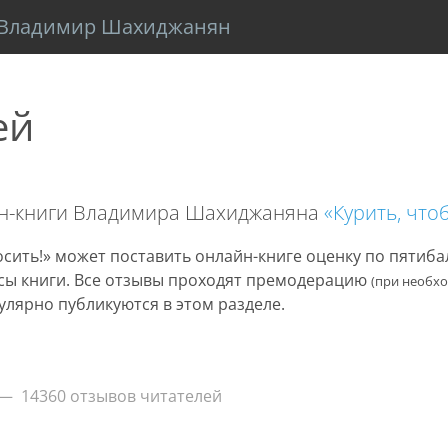
Владимир Шахиджанян
ей
йн-книги Владимира Шахиджаняна
«Курить, что
сить!» может поставить онлайн-книге оценку по пятиб
нусы книги. Все отзывы проходят премодерацию
(при необх
улярно публикуются в этом разделе.
14360 отзывов читателей