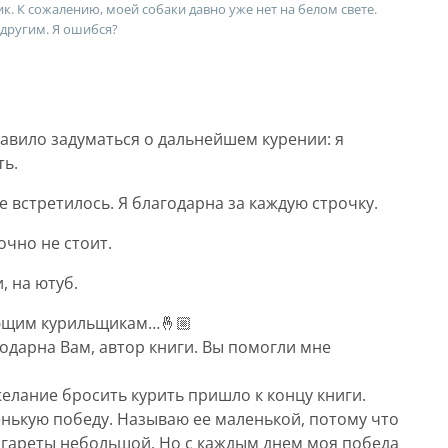
ик. К сожалению, моей собаки давно уже нет на белом свете.
 другим. Я ошибся?
тавило задуматься о дальнейшем курении: я
ть.
 встретилось. Я благодарна за каждую строчку.
очно не стоит.
, на ютуб.
ающим курильщикам…🤞🏼
годарна Вам, автор книги. Вы помогли мне
желание бросить курить пришло к концу книги.
енькую победу. Называю ее маленькой, потому что
игареты небольшой. Но с каждым днем моя победа