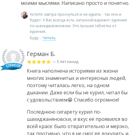
моими мыслями. Написано просто и понятно.
Хотите завтра проснуться и не курить - так оно и
будет. У Вас всегда есть запасной вариант: курение
по-шахиджаняновски. Это лучшая таблетка от
курения.
Буду
Читать
Герман Б.
— 5 лет назад
Книга наполнена историями из жизни
многих знаменитых и интересных людей,
поэтому читалась легко, на одном
дыхании. Даже если бы не курил, читал бы
с удовольствием😁 Спасибо огромное!
Последнюю сигарету курил по-
шахиджаняновски, и вкус её проявился во
всей красе: было отвратительно и мерзко,
так противно, что я не смог её докурить и,