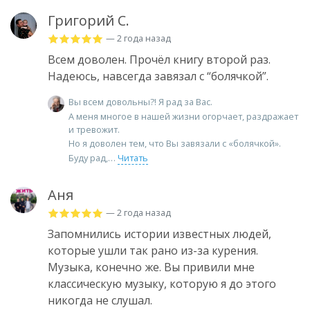
Григорий С.
— 2 года назад
Всем доволен. Прочёл книгу второй раз.
Надеюсь, навсегда завязал с “болячкой”.
Вы всем довольны?! Я рад за Вас.
А меня многое в нашей жизни огорчает, раздражает
и тревожит.
Но я доволен тем, что Вы завязали с «болячкой».
Буду рад,
Читать
Аня
— 2 года назад
Запомнились истории известных людей,
которые ушли так рано из-за курения.
Музыка, конечно же. Вы привили мне
классическую музыку, которую я до этого
никогда не слушал.