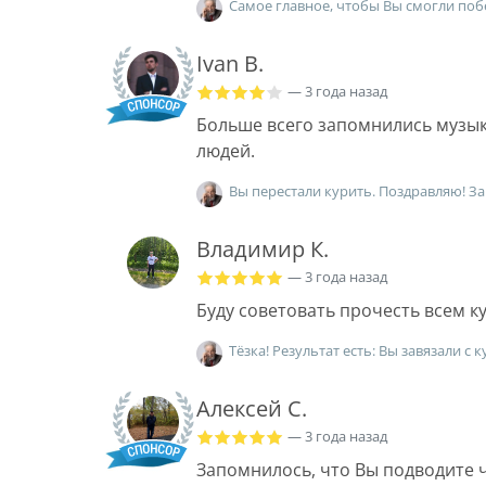
Самое главное, чтобы Вы смогли поб
Ivan B.
— 3 года назад
Больше всего запомнились музык
людей.
Вы перестали курить. Поздравляю! За
Владимир К.
— 3 года назад
Буду советовать прочесть всем 
Тёзка! Результат есть: Вы завязали с
Алексей С.
— 3 года назад
Запомнилось, что Вы подводите ч