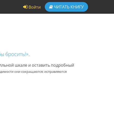
ЧИТАТЬ
КНИГУ
Войти
бы бросить!»
.
алльной шкале и оставить подробный
одимости они сокращаются; исправляются