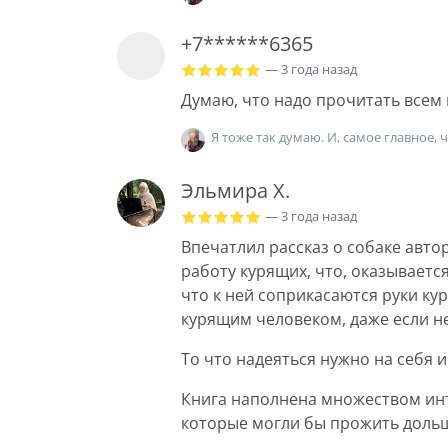
+7******6365
— 3 года назад
Думаю, что надо прочитать всем
Я тоже так думаю. И, самое главное,
Эльмира Х.
— 3 года назад
Впечатлил рассказ о собаке автор
работу курящих, что, оказывается
что к ней соприкасаются руки кур
курящим человеком, даже если не
То что надеяться нужно на себя и
Книга наполнена множеством ин
которые могли бы прожить дольш