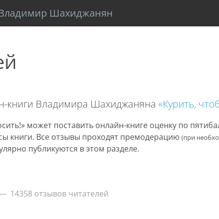
Владимир Шахиджанян
ей
йн-книги Владимира Шахиджаняна
«Курить, что
сить!» может поставить онлайн-книге оценку по пятиб
нусы книги. Все отзывы проходят премодерацию
(при необх
улярно публикуются в этом разделе.
14358 отзывов читателей