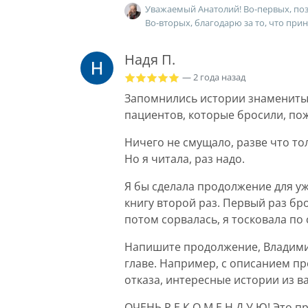
Уважаемый Анатолий! Во-первых, позд
Во-вторых, благодарю за то, что при
Надя П.
— 2 года назад
Запомнились истории знаменитых
пациентов, которые бросили, по
Ничего не смущало, разве что то
Но я читала, раз надо.
Я бы сделала продолжение для уже
книгу второй раз. Первый раз бро
потом сорвалась, я тосковала по
Напишите продолжение, Владими
главе. Например, с описанием пр
отказа, интересные истории из в
ОЧЕНЬ Р Е К О М Е Н Д У Ю! Это п