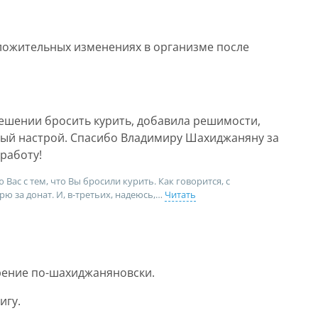
ожительных изменениях в организме после
ешении бросить курить, добавила решимости,
ный настрой. Спасибо Владимиру Шахиджаняну за
работу!
Вас с тем, что Вы бросили курить. Как говорится, с
ю за донат. И, в-третьих, надеюсь,
Читать
рение по-шахиджаняновски.
игу.