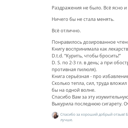
Раздражения не было. Всë ясно и
Ничего бы не стала менять.
Всë отлично.
Понравилось дозированное чтен
Книгу воспринимала как лекарство,
D.t.d. “Курить, чтобы бросить!”
D. S. по 2-3 гл. в день; а при об
противная пилюля).
Книга серьëзная - про избавлени
Сколько тепла, сил, труда вложил
бы на одной волне.
Спасибо Вам за эту изумительную
Выкурила последнюю сигарету. О
Спасибо за хороший добрый отзыв! Б
лучше.