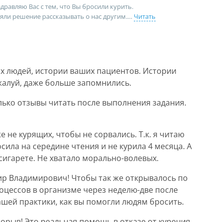
равляю Вас с тем, что Вы бросили курить.
няли решение рассказывать о нас другим.
Читать
 людей, истории ваших пациентов. Истории
жалуй, даже больше запомнились.
лько отзывы читать после выполнения задания.
 не курящих, чтобы не сорвались. Т.к. я читаю
сила на середине чтения и не курила 4 месяца. А
 сигарете. Не хватало морально-волевых.
р Владимирович! Чтобы так же открывалось по
оцессов в организме через неделю-две после
ашей практики, как вы помогли людям бросить.
рорыв! Это реальная помощь в отказе от курения.