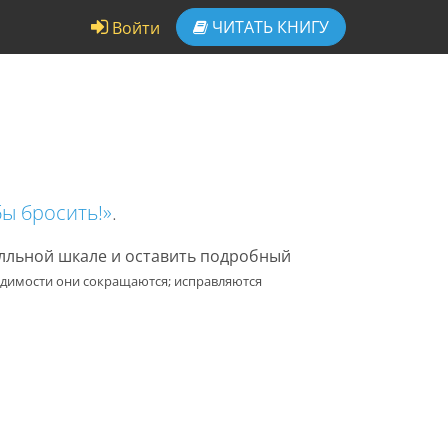
ЧИТАТЬ
КНИГУ
Войти
бы бросить!»
.
алльной шкале и оставить подробный
одимости они сокращаются; исправляются