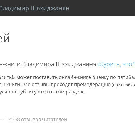
Владимир Шахиджанян
ей
йн-книги Владимира Шахиджаняна
«Курить, что
сить!» может поставить онлайн-книге оценку по пятиб
нусы книги. Все отзывы проходят премодерацию
(при необх
улярно публикуются в этом разделе.
14358 отзывов читателей