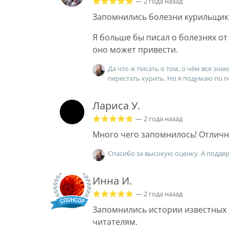
— 2 года назад
Запомнились болезни курильщик
Я больше бы писал о болезнях от
оно может привести.
Да что ж писать о том, о чём все зна
перестать курить. Но я подумаю по п
Лариса У.
— 2 года назад
Много чего запомнилось! Отличн
Спасибо за высокую оценку. А подде
Инна И.
— 2 года назад
Запомнились истории известных 
читателям.