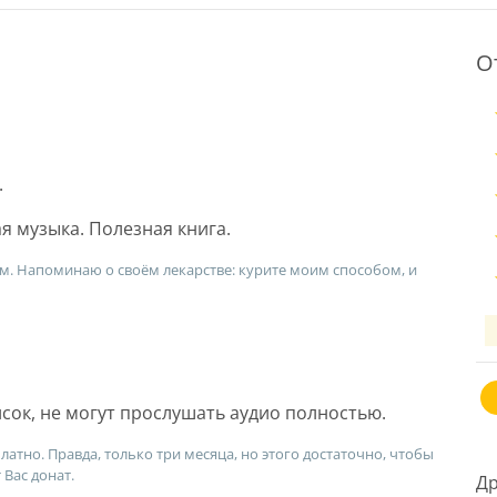
О
.
я музыка. Полезная книга.
ем. Напоминаю о своём лекарстве: курите моим способом, и
исок, не могут прослушать аудио полностью.
тно. Правда, только три месяца, но этого достаточно, чтобы
 Вас донат.
Др