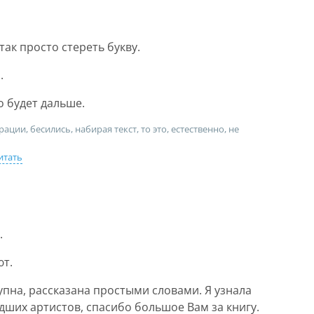
так просто стереть букву.
.
о будет дальше.
ции, бесились, набирая текст, то это, естественно, не
итать
.
ют.
пна, рассказана простыми словами. Я узнала
ших артистов, спасибо большое Вам за книгу.