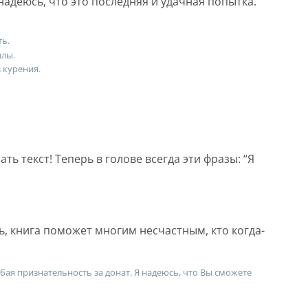
адеюсь, что это последняя и удачная попытка.
ть.
илы.
 курения.
ть текст! Теперь в голове всегда эти фразы: “Я
ь, книга поможет многим несчастным, кто когда-
обая признательность за донат. Я надеюсь, что Вы сможете