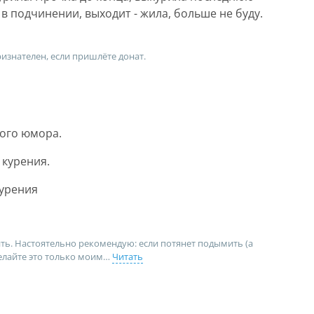
 в подчинении, выходит - жила, больше не буду.
ризнателен, если пришлёте донат.
ного юмора.
 курения.
курения
ить. Настоятельно рекомендую: если потянет подымить (а
 делайте это только моим
Читать