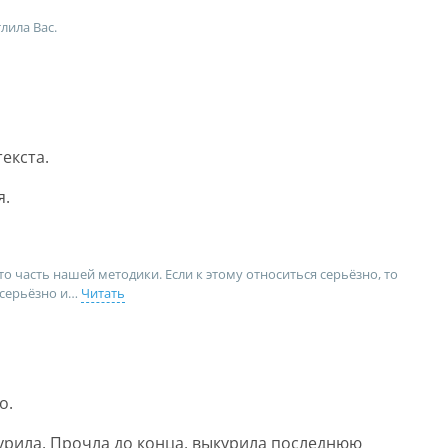
лила Вас.
екста.
я.
это часть нашей методики. Если к этому относиться серьёзно, то
есерьёзно и
Читать
о.
курила. Прочла до конца, выкурила последнюю