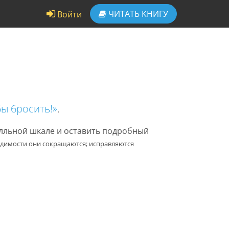
ЧИТАТЬ
КНИГУ
Войти
бы бросить!»
.
алльной шкале и оставить подробный
одимости они сокращаются; исправляются