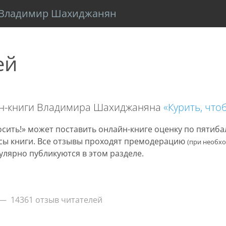
Владимир Шахиджанян
ей
йн-книги Владимира Шахиджаняна
«Курить, что
сить!» может поставить онлайн-книге оценку по пятиб
нусы книги. Все отзывы проходят премодерацию
(при необх
улярно публикуются в этом разделе.
14361 отзыв читателей