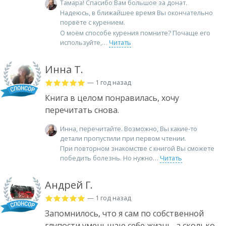
Тамара! Спасибо Вам большое за донат.
Надеюсь, в ближайшее время Вы окончательно
порвёте с курением.
О моём способе курения помните? Почаще его
используйте,
Читать
Инна Т.
— 1 год назад
Книга в целом понравилась, хочу
перечитать снова.
Инна, перечитайте. Возможно, Вы какие-то
детали пропустили при первом чтении.
При повторном знакомстве с книгой Вы сможете
победить болезнь. Но нужно
Читать
Андрей Г.
— 1 год назад
Запомнилось, что я сам по собственной
глупости уменьшаю себе жизнь, а сколько