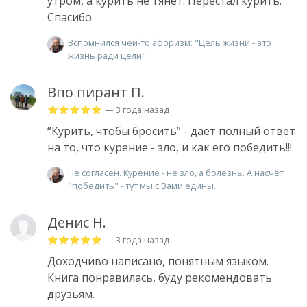
утром, а курить не тянет. Перестал курить.
Спасибо.
Вспомнился чей-то афоризм: "Цель жизни - это
жизнь ради цели".
Впо пирант П.
— 3 года назад
“Курить, чтобы бросить” - дает полный ответ
на то, что курение - зло, и как его победить!!!
Не согласен. Курение - не зло, а болезнь. А насчёт
"победить" - тут мы с Вами едины.
Денис Н.
— 3 года назад
Доходчиво написано, понятным языком.
Книга понравилась, буду рекомендовать
друзьям.