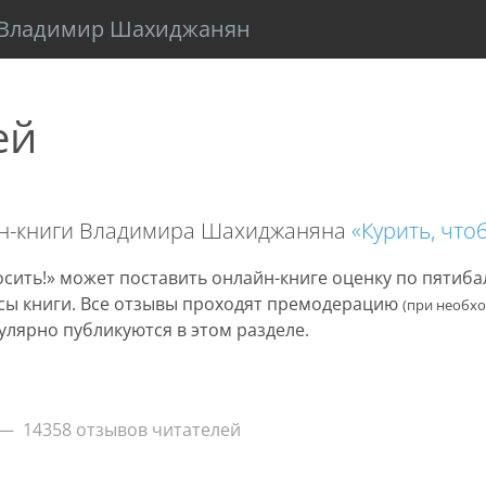
Владимир Шахиджанян
ей
йн-книги Владимира Шахиджаняна
«Курить, что
сить!» может поставить онлайн-книге оценку по пятиб
нусы книги. Все отзывы проходят премодерацию
(при необх
улярно публикуются в этом разделе.
14358 отзывов читателей