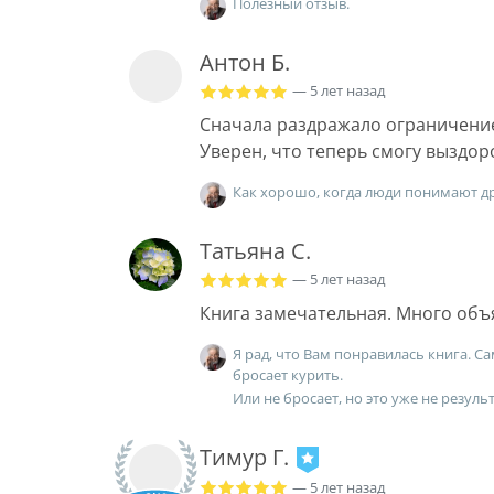
Полезный отзыв.
Антон Б.
— 5 лет назад
Сначала раздражало ограничение 
Уверен, что теперь смогу выздор
Как хорошо, когда люди понимают др
Татьяна С.
— 5 лет назад
Книга замечательная. Много объ
Я рад, что Вам понравилась книга. Са
бросает курить.
Или не бросает, но это уже не результ
Тимур Г.
— 5 лет назад