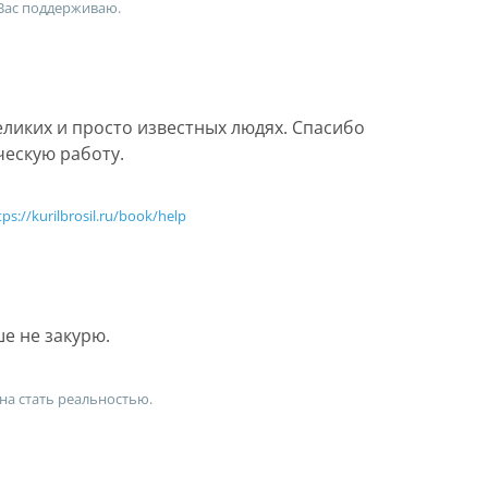
 Вас поддерживаю.
ликих и просто известных людях. Спасибо
ескую работу.
tps://kurilbrosil.ru/book/help
ше не закурю.
на стать реальностью.