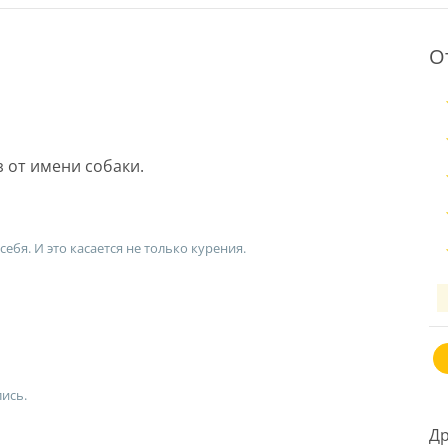
О
 от имени собаки.
себя. И это касается не только курения.
ись.
Др