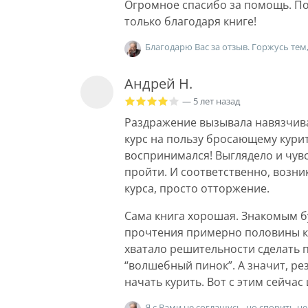
Огромное спасибо за помощь. Пон
только благодаря книге!
Благодарю Вас за отзыв. Горжусь тем
Андрей Н.
— 5 лет назад
Раздражение вызывала навязчивая
курс на пользу бросающему курит
воспринимался! Выглядело и чувс
пройти. И соответственно, возн
курса, просто отторжение.
Сама книга хорошая. Знакомым б
прочтения примерно половины кн
хватало решительности сделать п
“волшебный пинок”. А значит, рез
начать курить. Вот с этим сейчас
Я с Вами не соглашусь, но спорить н