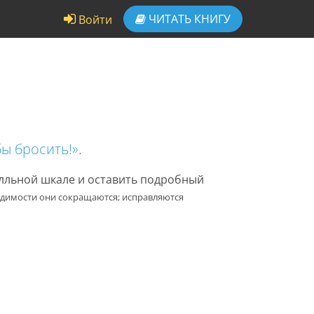
ЧИТАТЬ
КНИГУ
Войти
бы бросить!»
.
алльной шкале и оставить подробный
одимости они сокращаются; исправляются