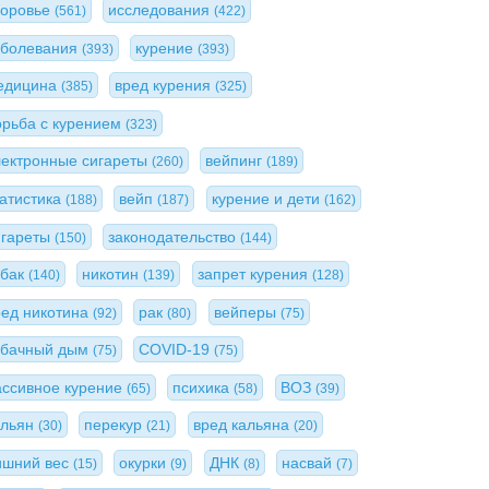
доровье
исследования
(561)
(422)
аболевания
курение
(393)
(393)
едицина
вред курения
(385)
(325)
орьба с курением
(323)
лектронные сигареты
вейпинг
(260)
(189)
татистика
вейп
курение и дети
(188)
(187)
(162)
игареты
законодательство
(150)
(144)
абак
никотин
запрет курения
(140)
(139)
(128)
ред никотина
рак
вейперы
(92)
(80)
(75)
абачный дым
COVID-19
(75)
(75)
ассивное курение
психика
ВОЗ
(65)
(58)
(39)
альян
перекур
вред кальяна
(30)
(21)
(20)
ишний вес
окурки
ДНК
насвай
(15)
(9)
(8)
(7)