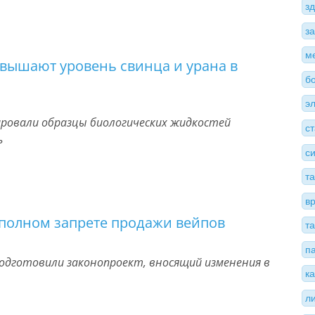
з
з
м
вышают уровень свинца и урана в
б
э
ировали образцы биологических жидкостей
с
ь
с
т
в
 полном запрете продажи вейпов
т
п
одготовили законопроект, вносящий изменения в
к
л