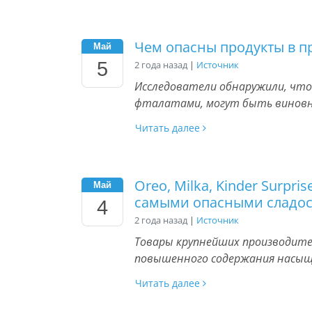
Чем опасны продукты в п
Май
5
2 года назад
|
Источник
Исследователи обнаружили, что
фталатами, могут быть виновн
Читать далее
Oreo, Milka, Kinder Surpris
Май
самыми опасными сладо
4
2 года назад
|
Источник
Товары крупнейших производител
повышенного содержания насыще
Читать далее