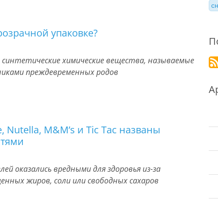
с
розрачной упаковке?
П
 синтетические химические вещества, называемые
иками преждевременных родов
А
e, Nutella, M&M’s и Tic Tac названы
стями
ей оказались вредными для здоровья из-за
нных жиров, соли или свободных сахаров