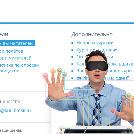
ели
Дополнительно
Новости курения
ывы читателей
Курение в деталях
ор полётов
Онлайн-встречи
рии читателей
Калькулятор курильщика
истика по опросам
ильщиков
Звёзды, бросившие кури
Игра "Один на один"
ничество:
Официальные группы в соц
@kurilbrosil.ru
ВКонтакте
Youtube-ка
 защищены.