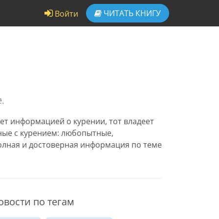
ЧИТАТЬ
КНИГУ
Войти
.
ет информацией о курении, тот владеет
нные с курением: любопытные,
олная и достоверная информация по теме
овости по тегам