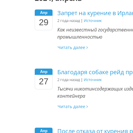
Запрет на курение в Ирла
Апр
29
2 года назад
|
Источник
Как неизвестный государственн
промышленностью
Читать далее
Благодаря собаке рейд п
Апр
27
2 года назад
|
Источник
Тысячи никотинсодержащих изде
контейнера
Читать далее
После отказа от курения 
Апр