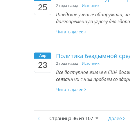
25
2 года назад
|
Источник
Шведские ученые обнаружили, чт
долговременную угрозу для здор
Читать далее
Политика бездымной сре
Апр
23
2 года назад
|
Источник
Все доступное жилье в США долж
связанных с ним проблем со здор
Читать далее
Страница
36 из 107
Далее