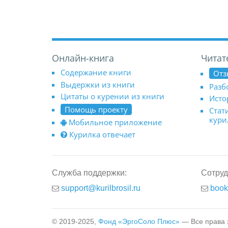
Онлайн-книга
Читат
Содержание книги
Отз
Выдержки из книги
Разб
Цитаты о курении из книги
Исто
Помощь проекту
Стат
кур
Мобильное приложение
Курилка отвечает
Служба поддержки:
Сотруд
support@kurilbrosil.ru
book
© 2019-2025,
Фонд «ЭргоСоло Плюс»
— Все права