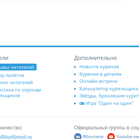
ели
Дополнительно
Новости курения
ывы читателей
Курение в деталях
ор полётов
Онлайн-встречи
рии читателей
Калькулятор курильщика
истика по опросам
ильщиков
Звёзды, бросившие кури
Игра "Один на один"
ничество:
Официальные группы в соц
@kurilbrosil.ru
ВКонтакте
Youtube-ка