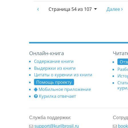
Страница
54 из 107
Далее
Онлайн-книга
Читат
Содержание книги
Отз
Выдержки из книги
Разб
Цитаты о курении из книги
Исто
Помощь проекту
Стат
кур
Мобильное приложение
Курилка отвечает
Служба поддержки:
Сотруд
support@kurilbrosil.ru
book