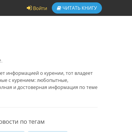
ЧИТАТЬ
КНИГУ
Войти
.
ет информацией о курении, тот владеет
нные с курением: любопытные,
олная и достоверная информация по теме
овости по тегам