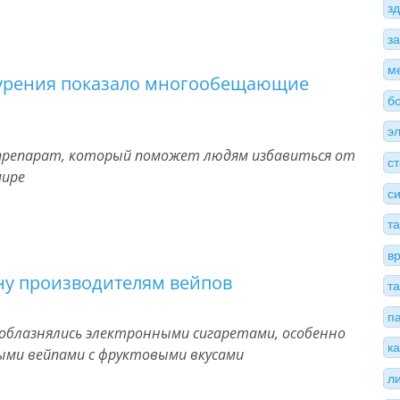
з
з
м
 курения показало многообещающие
б
э
препарат, который поможет людям избавиться от
с
мире
с
т
в
ну производителям вейпов
т
п
соблазнялись электронными сигаретами, особенно
к
ми вейпами с фруктовыми вкусами
л