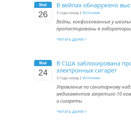
В вейпах обнаружено выс
Май
26
3 года назад
|
Источник
Вейпы, конфискованные у школьн
протестированы в лаборатори
Читать далее
В США заблокирована пр
Май
электронных сигарет
24
3 года назад
|
Источник
Управление по санитарному над
медикаментов запретило 10 ко
и сигареты
Читать далее