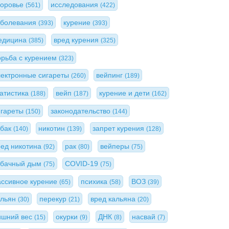
доровье
исследования
(561)
(422)
аболевания
курение
(393)
(393)
едицина
вред курения
(385)
(325)
орьба с курением
(323)
лектронные сигареты
вейпинг
(260)
(189)
татистика
вейп
курение и дети
(188)
(187)
(162)
игареты
законодательство
(150)
(144)
абак
никотин
запрет курения
(140)
(139)
(128)
ред никотина
рак
вейперы
(92)
(80)
(75)
абачный дым
COVID-19
(75)
(75)
ассивное курение
психика
ВОЗ
(65)
(58)
(39)
альян
перекур
вред кальяна
(30)
(21)
(20)
ишний вес
окурки
ДНК
насвай
(15)
(9)
(8)
(7)