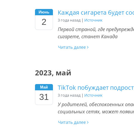
Каждая сигарета будет со
Июнь
2
3 года назад
|
Источник
Первой страной, где предупрежд
сигарете, станет Канада
Читать далее
2023, май
TikTok побуждает подрос
Май
31
3 года назад
|
Источник
У родителей, обеспокоенных оп
социальных сетях, может появи
Читать далее