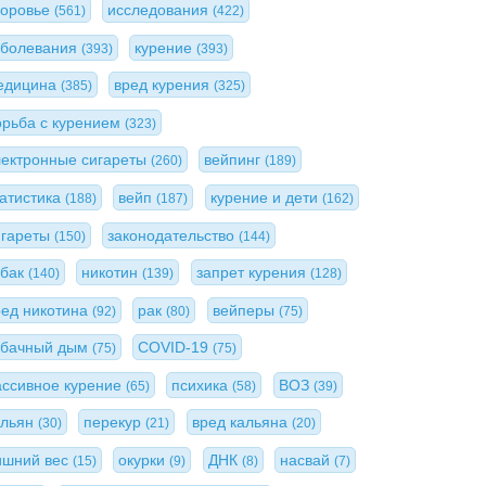
доровье
исследования
(561)
(422)
аболевания
курение
(393)
(393)
едицина
вред курения
(385)
(325)
орьба с курением
(323)
лектронные сигареты
вейпинг
(260)
(189)
татистика
вейп
курение и дети
(188)
(187)
(162)
игареты
законодательство
(150)
(144)
абак
никотин
запрет курения
(140)
(139)
(128)
ред никотина
рак
вейперы
(92)
(80)
(75)
абачный дым
COVID-19
(75)
(75)
ассивное курение
психика
ВОЗ
(65)
(58)
(39)
альян
перекур
вред кальяна
(30)
(21)
(20)
ишний вес
окурки
ДНК
насвай
(15)
(9)
(8)
(7)