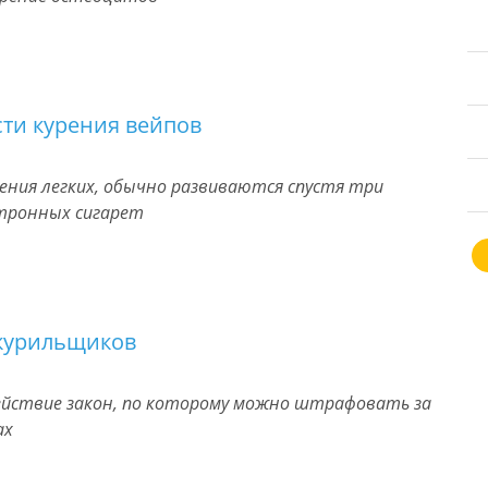
ти курения вейпов
ения легких, обычно развиваются спустя три
ктронных сигарет
 курильщиков
 действие закон, по которому можно штрафовать за
ах