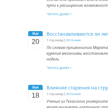
пути к расширению возможност
Читать далее
Восстанавливаются ли ле
Май
20
1 год назад
|
Источник
По словам пульмонолога Марата
курения механизмы восстановле
недель
Читать далее
Влияние старения на стру
Май
18
1 год назад
|
Источник
Ученые из Техасского университ
могут вызывать клеточное ста