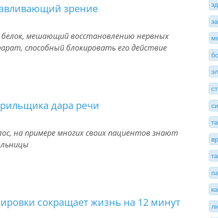
з
анавливающий зрение
з
и белок, мешающий восстановлению нервных
м
парат, способный блокировать его действие
б
э
с
урильщика дара речи
с
т
олос, на примере многих своих пациентов знают
в
ольницы
т
п
к
зировки сокращает жизнь на 12 минут
л