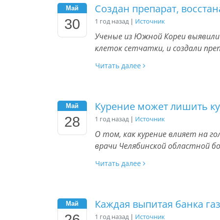
Создан препарат, восст
Май
30
1 год назад
|
Источник
Ученые из Южной Кореи выявил
клеток сетчатки, и создали пре
Читать далее
Курение может лишить к
Май
28
1 год назад
|
Источник
О том, как курение влияет на г
врачи Челябинской областной б
Читать далее
Каждая выпитая банка га
Май
26
1 год назад
|
Источник