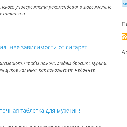
с
ганского университета рекомендовано максимально
их напитков
П
ильнее зависимости от сигарет
А
описывают, чтобы помочь людям бросить курить
льщиков кальяна, как показывает недавнее
точная таблетка для мужчин!
ие испытания, что является важным шагом на