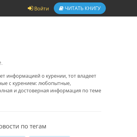
ЧИТАТЬ
КНИГУ
Войти
.
ет информацией о курении, тот владеет
нные с курением: любопытные,
олная и достоверная информация по теме
овости по тегам