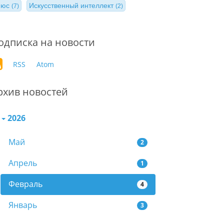
нюс
Искусственный интеллект
(7)
(2)
одписка на новости
RSS
Atom
рхив новостей
2026
Май
2
Апрель
1
Февраль
4
Январь
3