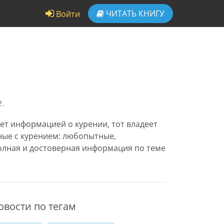
ЧИТАТЬ
КНИГУ
Войти
.
ет информацией о курении, тот владеет
нные с курением: любопытные,
олная и достоверная информация по теме
овости по тегам