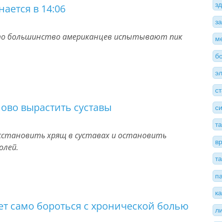
з
ается в 14:06
з
что большинство американцев испытывают пик
м
б
э
с
ово вырастить суставы
с
т
сстановить хрящ в суставах и остановить
в
олей.
т
п
к
ет само бороться с хронической болью
л