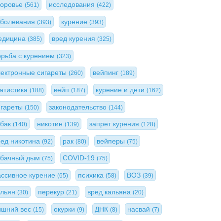
доровье
исследования
(561)
(422)
аболевания
курение
(393)
(393)
едицина
вред курения
(385)
(325)
орьба с курением
(323)
лектронные сигареты
вейпинг
(260)
(189)
татистика
вейп
курение и дети
(188)
(187)
(162)
игареты
законодательство
(150)
(144)
абак
никотин
запрет курения
(140)
(139)
(128)
ред никотина
рак
вейперы
(92)
(80)
(75)
абачный дым
COVID-19
(75)
(75)
ассивное курение
психика
ВОЗ
(65)
(58)
(39)
альян
перекур
вред кальяна
(30)
(21)
(20)
ишний вес
окурки
ДНК
насвай
(15)
(9)
(8)
(7)