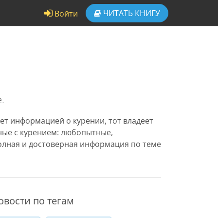
ЧИТАТЬ
КНИГУ
Войти
.
ет информацией о курении, тот владеет
нные с курением: любопытные,
олная и достоверная информация по теме
овости по тегам