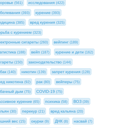
доровье
исследования
(561)
(422)
аболевания
курение
(393)
(393)
едицина
вред курения
(385)
(325)
орьба с курением
(323)
лектронные сигареты
вейпинг
(260)
(189)
татистика
вейп
курение и дети
(188)
(187)
(162)
игареты
законодательство
(150)
(144)
абак
никотин
запрет курения
(140)
(139)
(128)
ред никотина
рак
вейперы
(92)
(80)
(75)
абачный дым
COVID-19
(75)
(75)
ассивное курение
психика
ВОЗ
(65)
(58)
(39)
альян
перекур
вред кальяна
(30)
(21)
(20)
ишний вес
окурки
ДНК
насвай
(15)
(9)
(8)
(7)