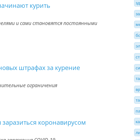
з
начинают курить
з
елями и сами становятся постоянными
м
б
э
с
новых штрафах за курение
с
т
нительные ограничения
в
т
п
 заразиться коронавирусом
к
л