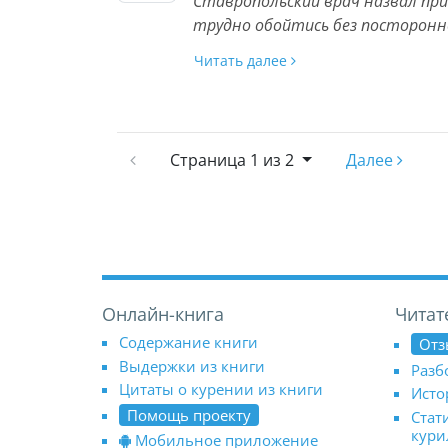
Ставропольский врач назвал при
трудно обойтись без посторон
Читать далее
Страница
1 из 2
Далее
Онлайн-книга
Читат
Содержание книги
Отз
Выдержки из книги
Разб
Цитаты о курении из книги
Исто
Помощь проекту
Стат
кур
Мобильное приложение