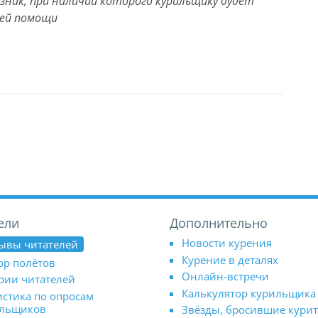
знак, при наличии которого курильщику будет
ней помощи
ели
Дополнительно
Новости курения
ывы читателей
Курение в деталях
ор полётов
Онлайн-встречи
рии читателей
Калькулятор курильщика
истика по опросам
ильщиков
Звёзды, бросившие кури