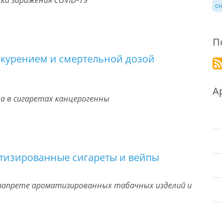
ска заражения COVID-19
с
П
 курением и смертельной дозой
А
ва в сигаретах канцерогенны
тизированные сигареты и вейпы
о запрете ароматизированных табачных изделий и