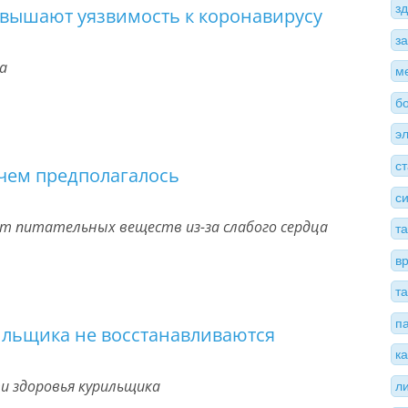
з
вышают уязвимость к коронавирусу
з
а
м
б
э
с
 чем предполагалось
с
ет питательных веществ из-за слабого сердца
т
в
т
п
ильщика не восстанавливаются
к
и здоровья курильщика
л