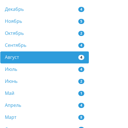
Декабрь
4
Ноябрь
5
Октябрь
2
Сентябрь
4
Август
4
Июль
4
Июнь
2
Май
1
Апрель
4
Март
8