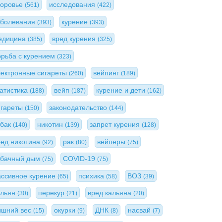
доровье
исследования
(561)
(422)
аболевания
курение
(393)
(393)
едицина
вред курения
(385)
(325)
орьба с курением
(323)
лектронные сигареты
вейпинг
(260)
(189)
татистика
вейп
курение и дети
(188)
(187)
(162)
игареты
законодательство
(150)
(144)
абак
никотин
запрет курения
(140)
(139)
(128)
ред никотина
рак
вейперы
(92)
(80)
(75)
абачный дым
COVID-19
(75)
(75)
ассивное курение
психика
ВОЗ
(65)
(58)
(39)
альян
перекур
вред кальяна
(30)
(21)
(20)
ишний вес
окурки
ДНК
насвай
(15)
(9)
(8)
(7)