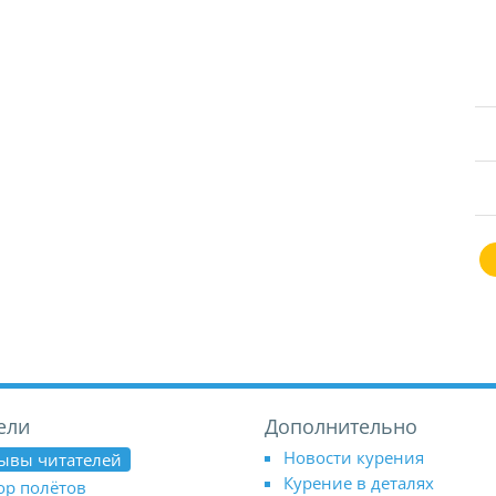
ели
Дополнительно
Новости курения
ывы читателей
Курение в деталях
ор полётов