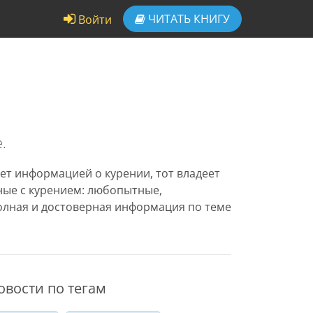
ЧИТАТЬ
КНИГУ
Войти
.
ет информацией о курении, тот владеет
нные с курением: любопытные,
олная и достоверная информация по теме
овости по тегам