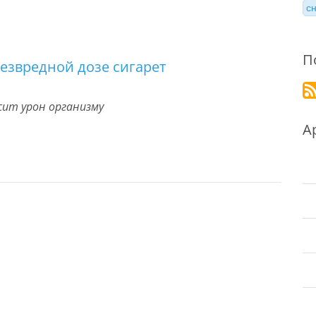
с
П
безвредной дозе сигарет
сит урон организму
А