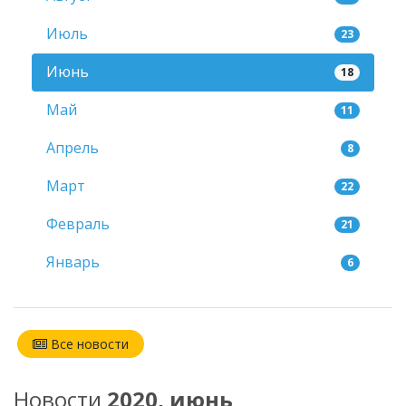
Июль
23
Июнь
18
Май
11
Апрель
8
Март
22
Февраль
21
Январь
6
Все новости
Новости
2020, июнь