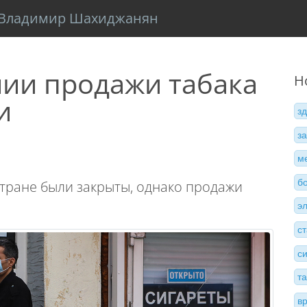
Владимир Шахиджанян
мии продажи табака
Н
и
з
з
м
б
стране были закрыты, однако продажи
э
с
с
т
в