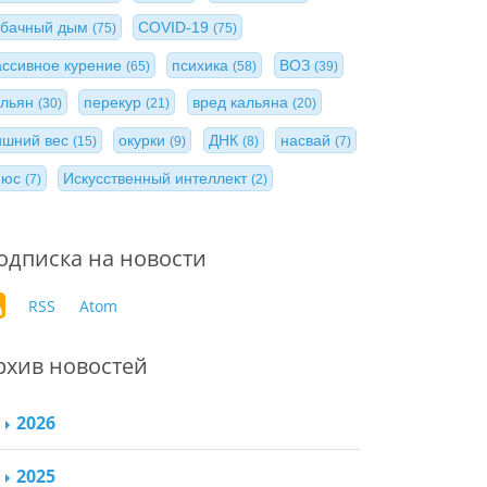
абачный дым
COVID-19
(75)
(75)
ассивное курение
психика
ВОЗ
(65)
(58)
(39)
альян
перекур
вред кальяна
(30)
(21)
(20)
ишний вес
окурки
ДНК
насвай
(15)
(9)
(8)
(7)
нюс
Искусственный интеллект
(7)
(2)
одписка на новости
RSS
Atom
рхив новостей
2026
2025