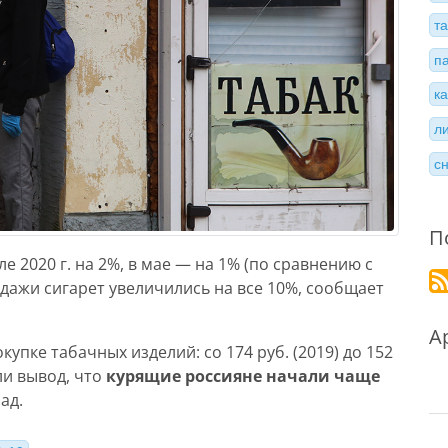
т
п
к
л
с
П
е 2020 г. на 2%, в мае — на 1% (по сравнению с
одажи сигарет увеличились на все 10%, сообщает
А
упке табачных изделий: со 174 руб. (2019) до 152
ли вывод, что
курящие россияне начали чаще
зад.