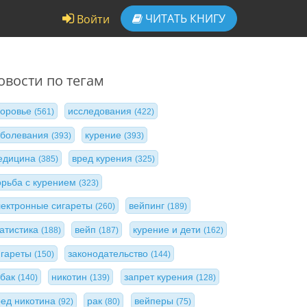
ЧИТАТЬ
КНИГУ
Войти
овости по тегам
доровье
исследования
(561)
(422)
аболевания
курение
(393)
(393)
едицина
вред курения
(385)
(325)
орьба с курением
(323)
лектронные сигареты
вейпинг
(260)
(189)
татистика
вейп
курение и дети
(188)
(187)
(162)
игареты
законодательство
(150)
(144)
абак
никотин
запрет курения
(140)
(139)
(128)
ред никотина
рак
вейперы
(92)
(80)
(75)