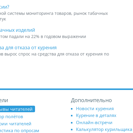
сии?
ой системы мониторинга товаров, рынок табачных
тук
бачных изделий
етом падали на 22% в годовом выражении
а для отказа от курения
ов вырос спрос на средства для отказа от курения по
ели
Дополнительно
Новости курения
ывы читателей
Курение в деталях
ор полётов
Онлайн-встречи
рии читателей
Калькулятор курильщика
истика по опросам