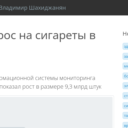
Владимир Шахиджанян
рос на сигареты в
Н
з
з
м
б
ормационной системы мониторинга
показал рост в размере 9,3 млрд штук
э
с
с
т
в