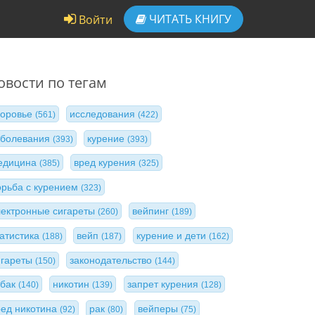
ЧИТАТЬ
КНИГУ
Войти
овости по тегам
доровье
исследования
(561)
(422)
аболевания
курение
(393)
(393)
едицина
вред курения
(385)
(325)
орьба с курением
(323)
лектронные сигареты
вейпинг
(260)
(189)
татистика
вейп
курение и дети
(188)
(187)
(162)
игареты
законодательство
(150)
(144)
абак
никотин
запрет курения
(140)
(139)
(128)
ред никотина
рак
вейперы
(92)
(80)
(75)