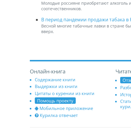
Молодые россияне приобретают алкоголь и 
соотечественников.
В период пандемии продажи табака в
Весной многие табачные лавки в стране б
вверх.
Онлайн-книга
Читат
Содержание книги
Отз
Выдержки из книги
Разб
Цитаты о курении из книги
Исто
Помощь проекту
Стат
кур
Мобильное приложение
Курилка отвечает