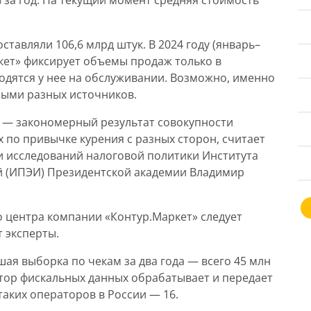
 за год. На текущий момент средняя стоимость
ставляли 106,6 млрд штук. В 2024 году (январь–
ркет» фиксирует объемы продаж только в
одятся у нее на обслуживании. Возможно, именно
ными разных источников.
 — закономерный результат совокупности
 по привычке курения с разных сторон, считает
 исследований налоговой политики Института
й (ИПЭИ) Президентской академии Владимир
о центра компании «Контур.Маркет» следует
т эксперты.
я выборка по чекам за два года — всего 45 млн
атор фискальных данных обрабатывает и передает
таких операторов в России — 16.