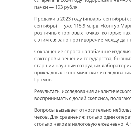
сигареты в 2024 году подорожали на 4–9%
пачки — 193 рубля.
Продажи в 2023 году (январь–сентябрь) со
сентябрь) — уже 115,9 млрд. «Контур.Ма
розничных торговых точках, которые нах
с этим связано противоречие между дан
Сокращение спроса на табачные изделия
факторов и решений государства, бьющих
старший научный сотрудник лаборатории
прикладных экономических исследовани
Громов.
Результаты исследования аналитическог
воспринимать с долей скепсиса, полагаю
Вопросы вызывает относительно небольша
чеков. Для сравнения: только один опер
столько чеков в налоговую ежедневно. А 