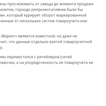
аны прослеживать от завода до момента продажи
налитик, гораздо репрезентативнее были бы
м», который курирует оборот маркированной
ученные от нескольких систем товароучета или
.Маркет» является известной, но даже не
ачит, что данные отдельно взятой товароучетной
у.
ян переместился с ритейлеров (сетей
авочки, а на упорядоченность их товароучета не