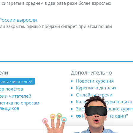
сигареты в среднем в два раза реже более взрослых
 России выросли
ыли закрыты, однако продажи сигарет при этом пошли
ели
Дополнительно
Новости курения
ывы читателей
Курение в деталях
ор полётов
Онлайн-встречи
рии читателей
Калькулятор курильщика
истика по опросам
ильщиков
Звёзды, бросившие кури
Игра "Один на один"