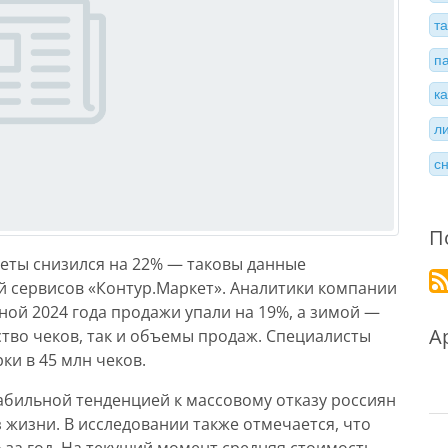
т
п
к
л
с
П
реты снизился на 22% — таковы данные
й сервисов «Контур.Маркет». Аналитики компании
ной 2024 года продажи упали на 19%, а зимой —
А
ество чеков, так и объемы продаж. Специалисты
ки в 45 млн чеков.
абильной тенденцией к массовому отказу россиян
 жизни. В исследовании также отмечается, что