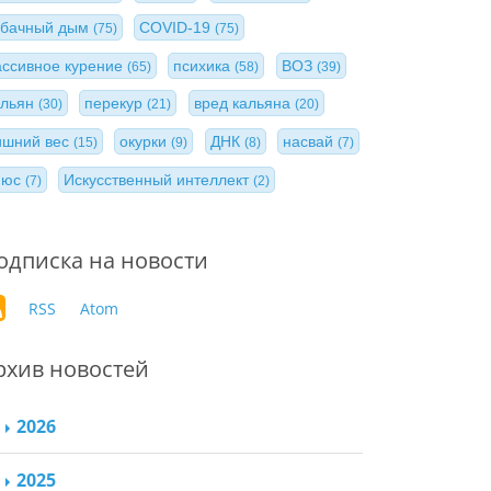
абачный дым
COVID-19
(75)
(75)
ассивное курение
психика
ВОЗ
(65)
(58)
(39)
альян
перекур
вред кальяна
(30)
(21)
(20)
ишний вес
окурки
ДНК
насвай
(15)
(9)
(8)
(7)
нюс
Искусственный интеллект
(7)
(2)
одписка на новости
RSS
Atom
рхив новостей
2026
2025