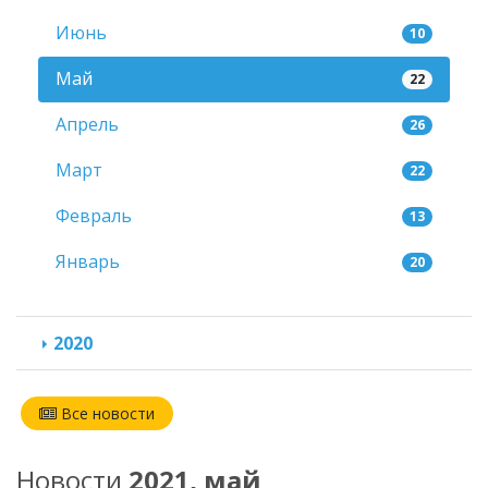
Июнь
10
Май
22
Апрель
26
Март
22
Февраль
13
Январь
20
2020
Все новости
Новости
2021, май