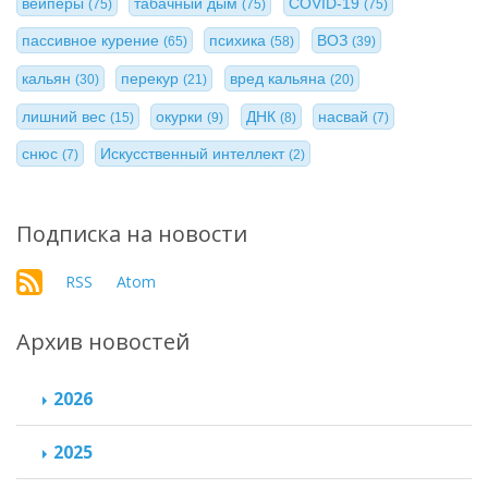
вейперы
табачный дым
COVID-19
(75)
(75)
(75)
пассивное курение
психика
ВОЗ
(65)
(58)
(39)
кальян
перекур
вред кальяна
(30)
(21)
(20)
лишний вес
окурки
ДНК
насвай
(15)
(9)
(8)
(7)
снюс
Искусственный интеллект
(7)
(2)
Подписка на новости
RSS
Atom
Архив новостей
2026
2025