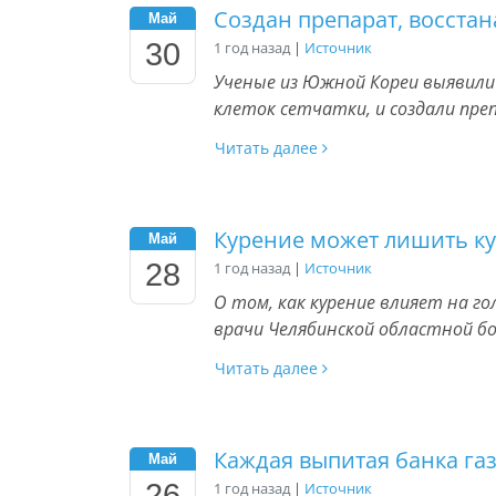
Создан препарат, восст
Май
30
1 год назад
|
Источник
Ученые из Южной Кореи выявил
клеток сетчатки, и создали пре
Читать далее
Курение может лишить к
Май
28
1 год назад
|
Источник
О том, как курение влияет на г
врачи Челябинской областной б
Читать далее
Каждая выпитая банка га
Май
26
1 год назад
|
Источник