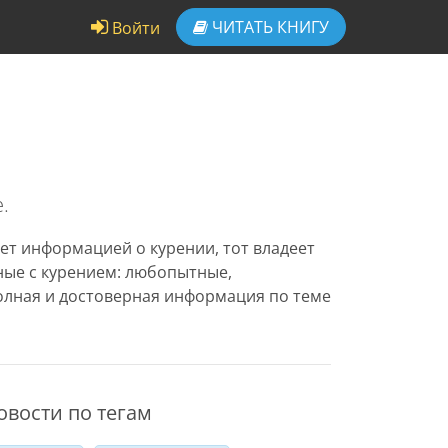
ЧИТАТЬ
КНИГУ
Войти
.
ет информацией о курении, тот владеет
нные с курением: любопытные,
олная и достоверная информация по теме
овости по тегам