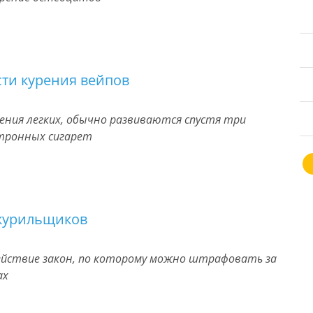
ти курения вейпов
ения легких, обычно развиваются спустя три
ктронных сигарет
 курильщиков
 действие закон, по которому можно штрафовать за
ах