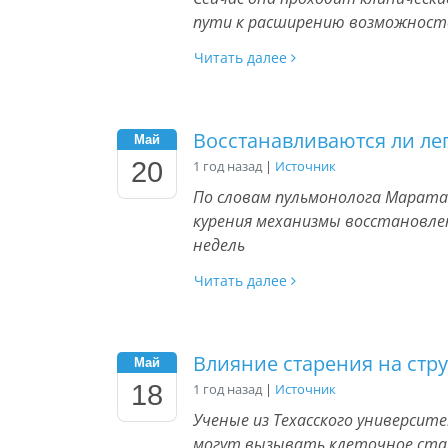
пути к расширению возможност
Читать далее
Восстанавливаются ли ле
Май
20
1 год назад
|
Источник
По словам пульмонолога Марата
курения механизмы восстановле
недель
Читать далее
Влияние старения на стру
Май
18
1 год назад
|
Источник
Ученые из Техасского университ
могут вызывать клеточное ста