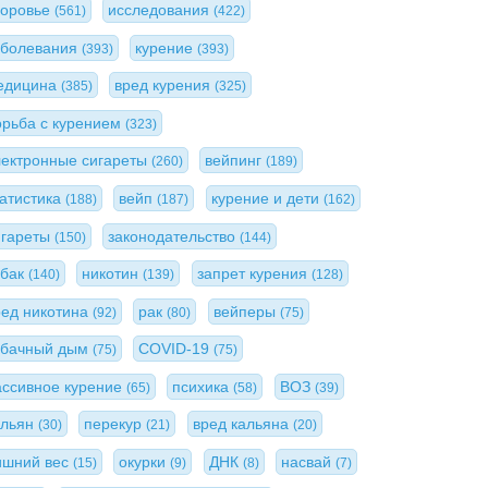
доровье
исследования
(561)
(422)
аболевания
курение
(393)
(393)
едицина
вред курения
(385)
(325)
орьба с курением
(323)
лектронные сигареты
вейпинг
(260)
(189)
татистика
вейп
курение и дети
(188)
(187)
(162)
игареты
законодательство
(150)
(144)
абак
никотин
запрет курения
(140)
(139)
(128)
ред никотина
рак
вейперы
(92)
(80)
(75)
абачный дым
COVID-19
(75)
(75)
ассивное курение
психика
ВОЗ
(65)
(58)
(39)
альян
перекур
вред кальяна
(30)
(21)
(20)
ишний вес
окурки
ДНК
насвай
(15)
(9)
(8)
(7)