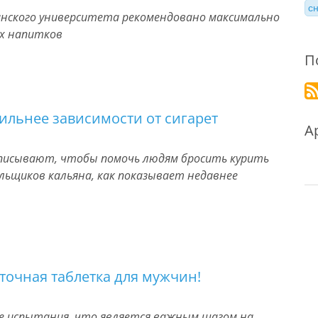
с
ганского университета рекомендовано максимально
их напитков
П
ильнее зависимости от сигарет
А
описывают, чтобы помочь людям бросить курить
льщиков кальяна, как показывает недавнее
точная таблетка для мужчин!
ие испытания, что является важным шагом на