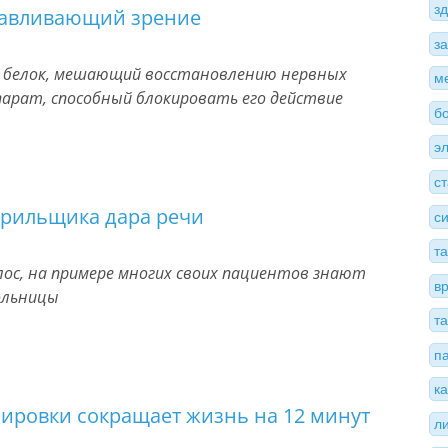
з
анавливающий зрение
з
и белок, мешающий восстановлению нервных
м
парат, способный блокировать его действие
б
э
с
урильщика дара речи
с
т
олос, на примере многих своих пациентов знают
в
ольницы
т
п
к
зировки сокращает жизнь на 12 минут
л