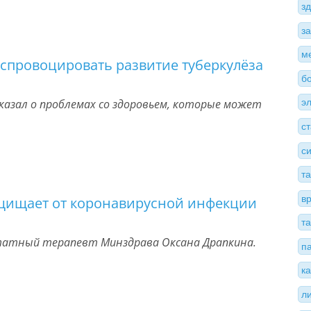
з
з
м
 спровоцировать развитие туберкулёза
б
казал о проблемах со здоровьем, которые может
э
с
с
т
в
ащищает от коронавирусной инфекции
т
татный терапевт Минздрава Оксана Драпкина.
п
к
л