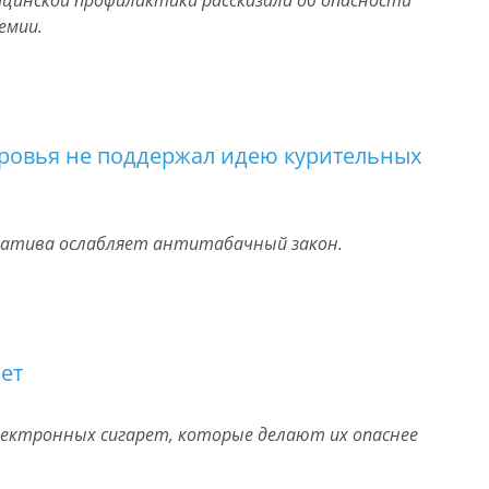
ицинской профилактики рассказала об опасности
емии.
оровья не поддержал идею курительных
иатива ослабляет антитабачный закон.
ет
лектронных сигарет, которые делают их опаснее