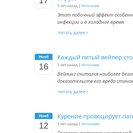
17
5 лет назад
|
Источник
Этот побочный эффект особенно
инфекции и в холодное время.
Читать далее
Каждый пятый вейпер сто
Нояб
16
5 лет назад
|
Источник
Вейпинг считался наиболее без
доказательств его вреда станов
Читать далее
Курение провоцирует па
Нояб
12
5 лет назад
|
Источник