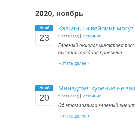
2020, ноябрь
Кальяны и вейпинг могут
Нояб
23
5 лет назад
|
Источник
Главный онколог минздрава расс
вызвать вредная привычка.
Читать далее
Минздрав: курение не з
Нояб
20
5 лет назад
|
Источник
Об этом заявила главный внеш
Читать далее