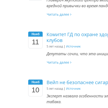
Главврач якутского центра мед
вредной привычки во время панд
Читать далее
Комитет ГД по охране зд
Нояб
клубов
11
5 лет назад
|
Источник
Депутаты сочли, что эта иниц
Читать далее
Вейп не безопаснее сигар
Нояб
10
5 лет назад
|
Источник
Эксперт назвала особенности э
табака.