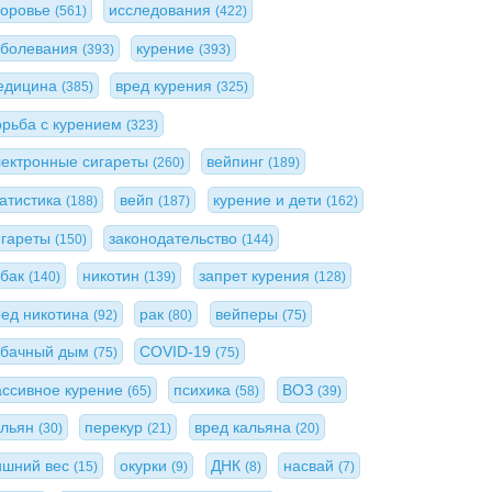
доровье
исследования
(561)
(422)
аболевания
курение
(393)
(393)
едицина
вред курения
(385)
(325)
орьба с курением
(323)
лектронные сигареты
вейпинг
(260)
(189)
татистика
вейп
курение и дети
(188)
(187)
(162)
игареты
законодательство
(150)
(144)
абак
никотин
запрет курения
(140)
(139)
(128)
ред никотина
рак
вейперы
(92)
(80)
(75)
абачный дым
COVID-19
(75)
(75)
ассивное курение
психика
ВОЗ
(65)
(58)
(39)
альян
перекур
вред кальяна
(30)
(21)
(20)
ишний вес
окурки
ДНК
насвай
(15)
(9)
(8)
(7)