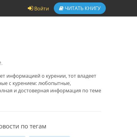
ЧИТАТЬ
КНИГУ
Войти
.
ет информацией о курении, тот владеет
нные с курением: любопытные,
олная и достоверная информация по теме
овости по тегам