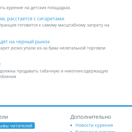
ть курение на детских площадках.
м, расстается с сигаретами
Франция готовится к самому масштабному запрету на
дят на черный рынок
арет резко упали из-за бума нелегальной торговли
т
е должны продавать табачную и никотинсодержащую
ребления
ели
Дополнительно
Новости курения
ывы читателей
Курение в деталях