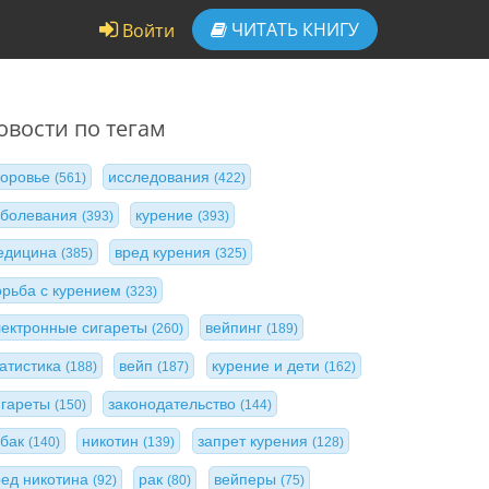
ЧИТАТЬ
КНИГУ
Войти
овости по тегам
доровье
исследования
(561)
(422)
аболевания
курение
(393)
(393)
едицина
вред курения
(385)
(325)
орьба с курением
(323)
лектронные сигареты
вейпинг
(260)
(189)
татистика
вейп
курение и дети
(188)
(187)
(162)
игареты
законодательство
(150)
(144)
абак
никотин
запрет курения
(140)
(139)
(128)
ред никотина
рак
вейперы
(92)
(80)
(75)