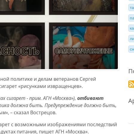
т
п
к
л
с
П
ьной политике и делам ветеранов Сергей
сигарет «рисунками извращенцев».
ах сигарет - прим. АГН «Москва»),
отбивают
А
 этика должна быть. Предупреждение должно быть,
ым»
, – сказал Вострецов.
игарет с возможными изображениями последствий
дуктах питания, пишет АГН «Москва».