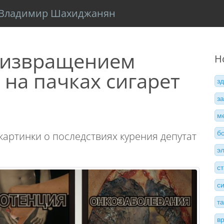
Владимир Шахиджанян
и извращением
Н
на пачках сигарет
з
з
м
б
артинки о последствиях курения депутат
э
с
с
т
в