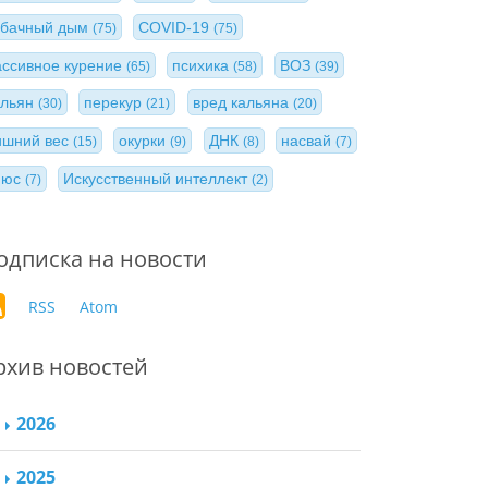
абачный дым
COVID-19
(75)
(75)
ассивное курение
психика
ВОЗ
(65)
(58)
(39)
альян
перекур
вред кальяна
(30)
(21)
(20)
ишний вес
окурки
ДНК
насвай
(15)
(9)
(8)
(7)
нюс
Искусственный интеллект
(7)
(2)
одписка на новости
RSS
Atom
рхив новостей
2026
2025