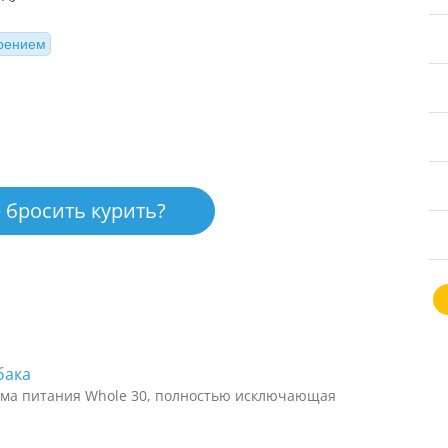
урением
 бросить курить?
бака
ема питания Whole 30, полностью исключающая