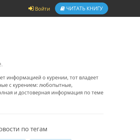
ЧИТАТЬ
КНИГУ
Войти
.
ет информацией о курении, тот владеет
нные с курением: любопытные,
олная и достоверная информация по теме
овости по тегам