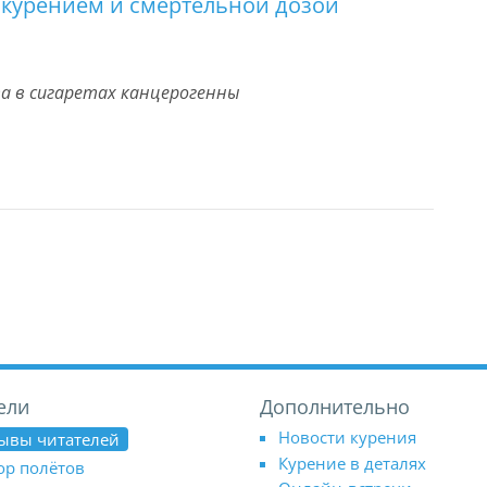
 курением и смертельной дозой
ва в сигаретах канцерогенны
ели
Дополнительно
Новости курения
ывы читателей
Курение в деталях
ор полётов