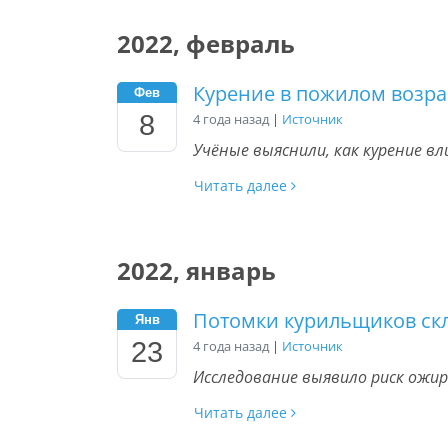
2022, февраль
Курение в пожилом возр
Фев
8
4 года назад
|
Источник
Учёные выяснили, как курение в
Читать далее
2022, январь
Потомки курильщиков ск
Янв
23
4 года назад
|
Источник
Исследование выявило риск ожир
Читать далее