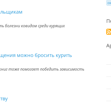
с
рильщикам
П
ь болезни ковидом среди курящих
А
ещения можно бросить курить
книг тоже помогает победить зависимость
тву