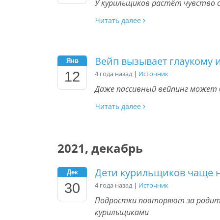
У курильщиков растёт чувство 
Читать далее
Вейп вызывает глаукому 
Янв
12
4 года назад
|
Источник
Даже пассивный вейпинг может 
Читать далее
2021, декабрь
Дети курильщиков чаще 
Дек
30
4 года назад
|
Источник
Подростки повторяют за родит
курильщиками