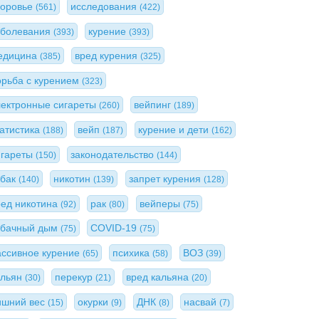
доровье
исследования
(561)
(422)
аболевания
курение
(393)
(393)
едицина
вред курения
(385)
(325)
орьба с курением
(323)
лектронные сигареты
вейпинг
(260)
(189)
татистика
вейп
курение и дети
(188)
(187)
(162)
игареты
законодательство
(150)
(144)
абак
никотин
запрет курения
(140)
(139)
(128)
ред никотина
рак
вейперы
(92)
(80)
(75)
абачный дым
COVID-19
(75)
(75)
ассивное курение
психика
ВОЗ
(65)
(58)
(39)
альян
перекур
вред кальяна
(30)
(21)
(20)
ишний вес
окурки
ДНК
насвай
(15)
(9)
(8)
(7)