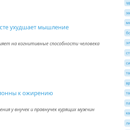
з
з
м
асте ухудшает мышление
б
лияет на когнитивные способности человека
э
с
с
т
в
лонны к ожирению
т
п
ения у внучек и правнучек курящих мужчин
к
л