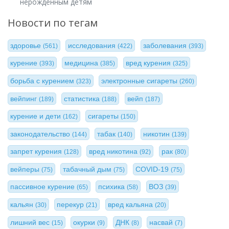
нерожденным детям
Новости по тегам
здоровье
исследования
заболевания
(561)
(422)
(393)
курение
медицина
вред курения
(393)
(385)
(325)
борьба с курением
электронные сигареты
(323)
(260)
вейпинг
статистика
вейп
(189)
(188)
(187)
курение и дети
сигареты
(162)
(150)
законодательство
табак
никотин
(144)
(140)
(139)
запрет курения
вред никотина
рак
(128)
(92)
(80)
вейперы
табачный дым
COVID-19
(75)
(75)
(75)
пассивное курение
психика
ВОЗ
(65)
(58)
(39)
кальян
перекур
вред кальяна
(30)
(21)
(20)
лишний вес
окурки
ДНК
насвай
(15)
(9)
(8)
(7)