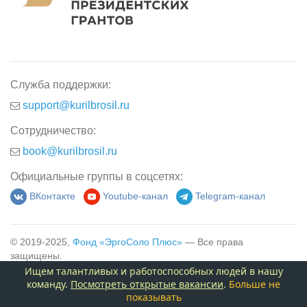
Служба поддержки:
support@kurilbrosil.ru
Сотрудничество:
book@kurilbrosil.ru
Официальные группы в соцсетях:
ВКонтакте
Youtube-канал
Telegram-канал
© 2019-2025,
Фонд «ЭргоСоло Плюс»
— Все права
защищены.
Ищем талантливых и работоспособных людей в нашу
команду.
Посмотреть открытые вакансии
.
Больше не
показывать