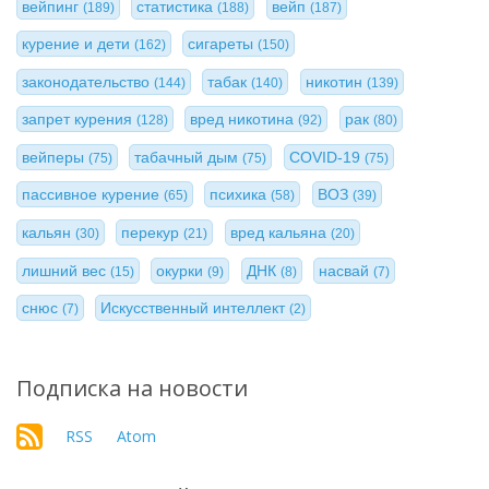
вейпинг
статистика
вейп
(189)
(188)
(187)
курение и дети
сигареты
(162)
(150)
законодательство
табак
никотин
(144)
(140)
(139)
запрет курения
вред никотина
рак
(128)
(92)
(80)
вейперы
табачный дым
COVID-19
(75)
(75)
(75)
пассивное курение
психика
ВОЗ
(65)
(58)
(39)
кальян
перекур
вред кальяна
(30)
(21)
(20)
лишний вес
окурки
ДНК
насвай
(15)
(9)
(8)
(7)
снюс
Искусственный интеллект
(7)
(2)
Подписка на новости
RSS
Atom