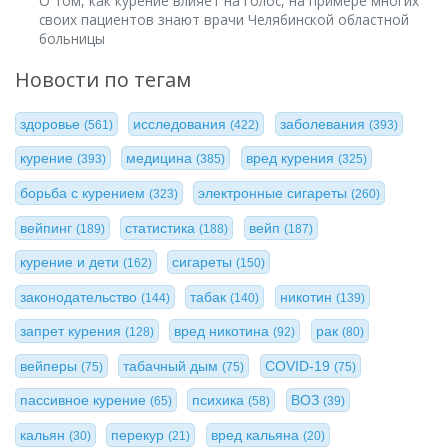
О том, как курение влияет на голос, на примере многих
своих пациентов знают врачи Челябинской областной
больницы
Новости по тегам
здоровье
исследования
заболевания
(561)
(422)
(393)
курение
медицина
вред курения
(393)
(385)
(325)
борьба с курением
электронные сигареты
(323)
(260)
вейпинг
статистика
вейп
(189)
(188)
(187)
курение и дети
сигареты
(162)
(150)
законодательство
табак
никотин
(144)
(140)
(139)
запрет курения
вред никотина
рак
(128)
(92)
(80)
вейперы
табачный дым
COVID-19
(75)
(75)
(75)
пассивное курение
психика
ВОЗ
(65)
(58)
(39)
кальян
перекур
вред кальяна
(30)
(21)
(20)