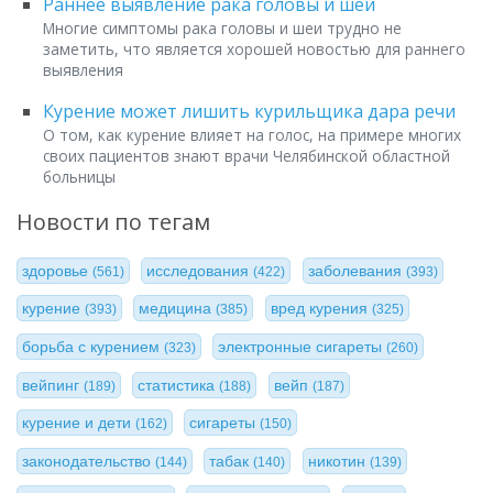
Раннее выявление рака головы и шеи
Многие симптомы рака головы и шеи трудно не
заметить, что является хорошей новостью для раннего
выявления
Курение может лишить курильщика дара речи
О том, как курение влияет на голос, на примере многих
своих пациентов знают врачи Челябинской областной
больницы
Новости по тегам
здоровье
исследования
заболевания
(561)
(422)
(393)
курение
медицина
вред курения
(393)
(385)
(325)
борьба с курением
электронные сигареты
(323)
(260)
вейпинг
статистика
вейп
(189)
(188)
(187)
курение и дети
сигареты
(162)
(150)
законодательство
табак
никотин
(144)
(140)
(139)