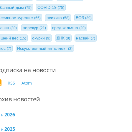
абачный дым
COVID-19
(75)
(75)
ассивное курение
психика
ВОЗ
(65)
(58)
(39)
альян
перекур
вред кальяна
(30)
(21)
(20)
ишний вес
окурки
ДНК
насвай
(15)
(9)
(8)
(7)
нюс
Искусственный интеллект
(7)
(2)
одписка на новости
RSS
Atom
рхив новостей
2026
2025