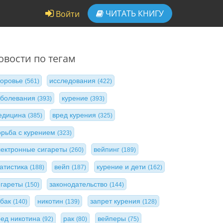
ЧИТАТЬ
КНИГУ
Войти
овости по тегам
доровье
исследования
(561)
(422)
аболевания
курение
(393)
(393)
едицина
вред курения
(385)
(325)
орьба с курением
(323)
лектронные сигареты
вейпинг
(260)
(189)
татистика
вейп
курение и дети
(188)
(187)
(162)
игареты
законодательство
(150)
(144)
абак
никотин
запрет курения
(140)
(139)
(128)
ред никотина
рак
вейперы
(92)
(80)
(75)