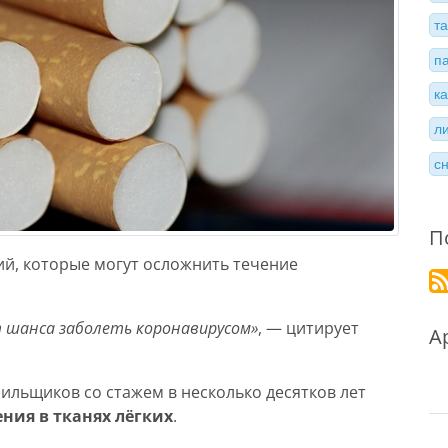
т
п
к
л
с
П
ий, которые могут осложнить течение
т шанса заболеть коронавирусом»
, — цитирует
А
рильщиков со стажем в несколько десятков лет
ия в тканях лёгких
.