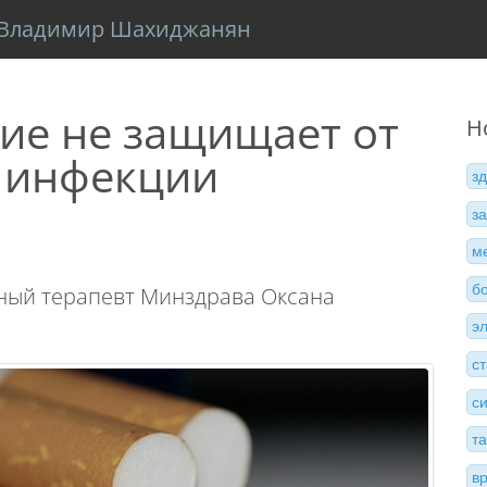
Владимир Шахиджанян
ие не защищает от
Н
 инфекции
з
з
м
б
ный терапевт Минздрава Оксана
э
с
с
т
в