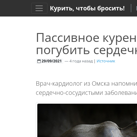
Курить, чтобы бросить!
Пассивное курен
погубить сердеч
—
4 года назад
|
Источник
29/09/2021
Врач-кардиолог из Омска напомни
сердечно-сосудистыми заболеван