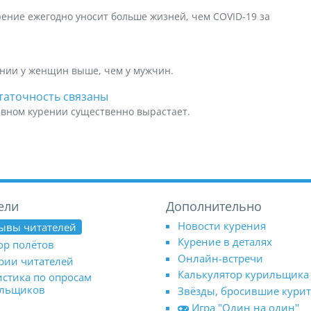
ение ежегодно уносит больше жизней, чем COVID-19 за
ении у женщин выше, чем у мужчин.
таточность связаны
ивном курении существенно вырастает.
ели
Дополнительно
Новости курения
ывы читателей
Курение в деталях
ор полётов
Онлайн-встречи
рии читателей
Калькулятор курильщика
истика по опросам
ильщиков
Звёзды, бросившие кури
Игра "Один на один"