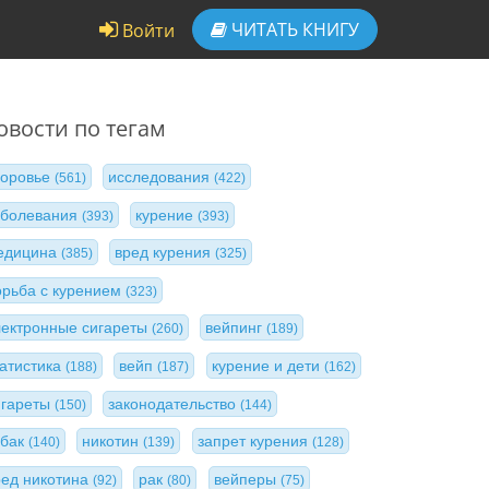
ЧИТАТЬ
КНИГУ
Войти
овости по тегам
доровье
исследования
(561)
(422)
аболевания
курение
(393)
(393)
едицина
вред курения
(385)
(325)
орьба с курением
(323)
лектронные сигареты
вейпинг
(260)
(189)
татистика
вейп
курение и дети
(188)
(187)
(162)
игареты
законодательство
(150)
(144)
абак
никотин
запрет курения
(140)
(139)
(128)
ред никотина
рак
вейперы
(92)
(80)
(75)