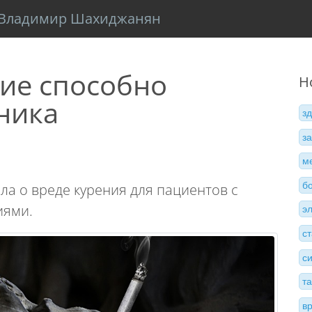
Владимир Шахиджанян
ие способно
Н
ника
з
з
м
б
ла о вреде курения для пациентов с
иями.
э
с
с
т
в