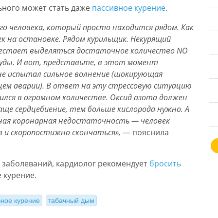
ного может стать даже
пассивное курение
.
о человека, который просто находится рядом. Как
к на остановке. Рядом курильщик. Некурящий
ерестает выделяться достаточное количество NO
суды. И вот, представьте, в этот момент
ине испытал сильное волнение (шокирующая
цем аварии). В ответ на эту стрессовую ситуацию
ился в огромном количестве. Оксид азота должен
аще сердцебиение, тем больше кислорода нужно. А
ьная коронарная недостаточность — человек
 и скоропостижно скончаться»,
— пояснила
х заболеваний, кардиолог рекомендует
бросить
 курение.
вное курение
табачный дым