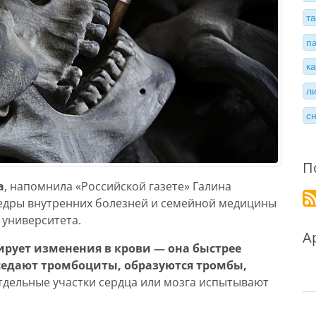
т
п
к
л
с
П
а
, напомнила «Российской газете» Галина
федры внутренних болезней и семейной медицины
 университета.
А
рует изменения в крови — она быстрее
 оседают тромбоциты, образуются тромбы,
 отдельные участки сердца или мозга испытывают