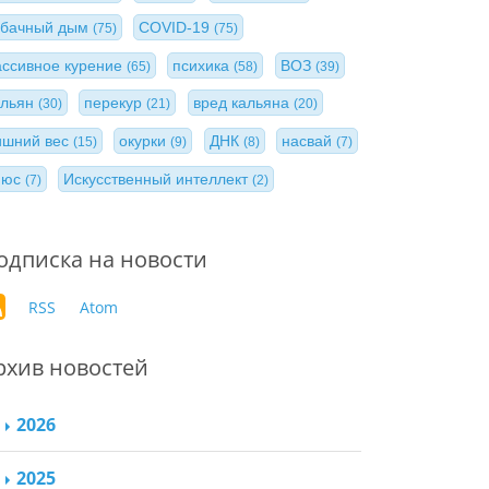
абачный дым
COVID-19
(75)
(75)
ассивное курение
психика
ВОЗ
(65)
(58)
(39)
альян
перекур
вред кальяна
(30)
(21)
(20)
ишний вес
окурки
ДНК
насвай
(15)
(9)
(8)
(7)
нюс
Искусственный интеллект
(7)
(2)
одписка на новости
RSS
Atom
рхив новостей
2026
2025