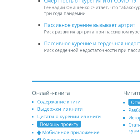
Смертность от курения и от COVID-19
Геннадий Онищенко считает, что табакокур
три года пандемии
Пассивное курение вызывает артрит
Риск развития артрита при пассивном кур
Пассивное курение и сердечная недос
Риск сердечной недостаточности при пасс
Онлайн-книга
Читат
Содержание книги
Отз
Выдержки из книги
Разб
Цитаты о курении из книги
Исто
Помощь проекту
Стат
кур
Мобильное приложение
Курилка отвечает