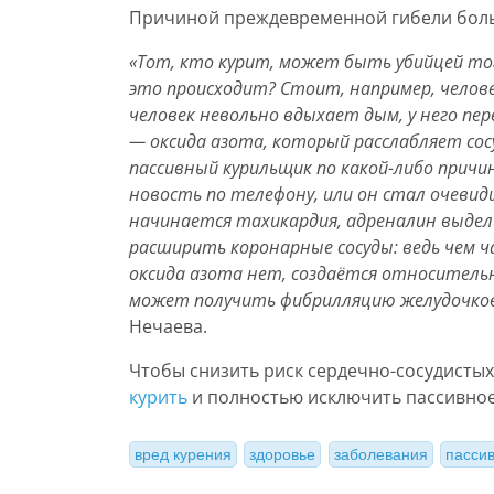
Причиной преждевременной гибели боль
«Тот, кто курит, может быть убийцей тог
это происходит? Стоит, например, челове
человек невольно вдыхает дым, у него п
— оксида азота, который расслабляет со
пассивный курильщик по какой-либо прич
новость по телефону, или он стал очевид
начинается тахикардия, адреналин выдел
расширить коронарные сосуды: ведь чем ч
оксида азота нет, создаётся относител
может получить фибрилляцию желудочков
Нечаева.
Чтобы снизить риск сердечно-сосудисты
курить
и полностью исключить пассивное
вред курения
здоровье
заболевания
пасси