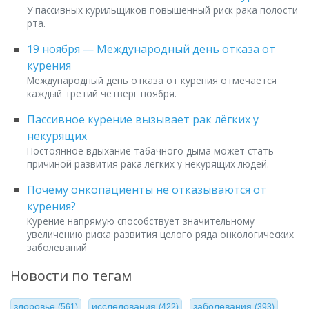
У пассивных курильщиков повышенный риск рака полости
рта.
19 ноября — Международный день отказа от
курения
Международный день отказа от курения отмечается
каждый третий четверг ноября.
Пассивное курение вызывает рак лёгких у
некурящих
Постоянное вдыхание табачного дыма может стать
причиной развития рака лёгких у некурящих людей.
Почему онкопациенты не отказываются от
курения?
Курение напрямую способствует значительному
увеличению риска развития целого ряда онкологических
заболеваний
Новости по тегам
здоровье
исследования
заболевания
(561)
(422)
(393)