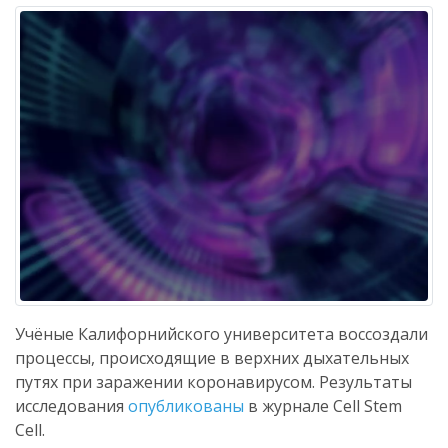
Учёные Калифорнийского университета воссоздали
процессы, происходящие в верхних дыхательных
путях при заражении коронавирусом. Результаты
исследования
опубликованы
в журнале Cell Stem
Cell.