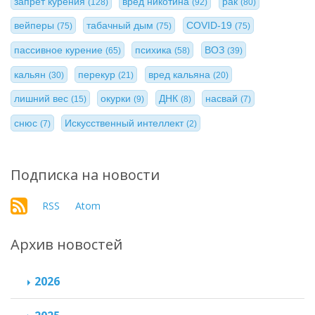
запрет курения
вред никотина
рак
(128)
(92)
(80)
вейперы
табачный дым
COVID-19
(75)
(75)
(75)
пассивное курение
психика
ВОЗ
(65)
(58)
(39)
кальян
перекур
вред кальяна
(30)
(21)
(20)
лишний вес
окурки
ДНК
насвай
(15)
(9)
(8)
(7)
снюс
Искусственный интеллект
(7)
(2)
Подписка на новости
RSS
Atom
Архив новостей
2026