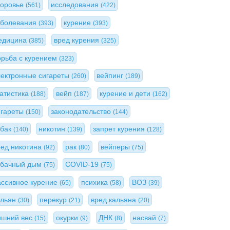
доровье
исследования
(561)
(422)
аболевания
курение
(393)
(393)
едицина
вред курения
(385)
(325)
орьба с курением
(323)
лектронные сигареты
вейпинг
(260)
(189)
татистика
вейп
курение и дети
(188)
(187)
(162)
игареты
законодательство
(150)
(144)
абак
никотин
запрет курения
(140)
(139)
(128)
ред никотина
рак
вейперы
(92)
(80)
(75)
абачный дым
COVID-19
(75)
(75)
ассивное курение
психика
ВОЗ
(65)
(58)
(39)
альян
перекур
вред кальяна
(30)
(21)
(20)
ишний вес
окурки
ДНК
насвай
(15)
(9)
(8)
(7)