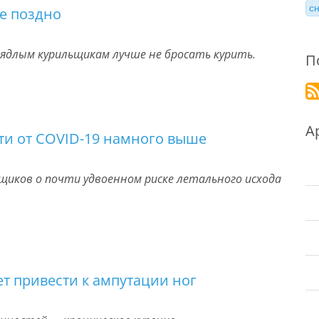
с
не поздно
аядлым курильщикам лучше не бросать курить.
П
А
ти от COVID-19 намного выше
щиков о почти удвоенном риске летального исхода
т привести к ампутации ног