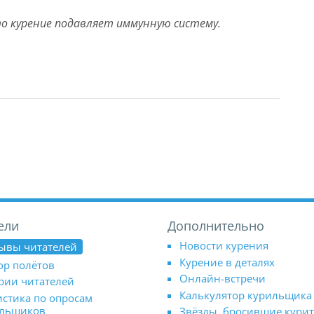
то курение подавляет иммунную систему.
ели
Дополнительно
Новости курения
ывы читателей
Курение в деталях
ор полётов
Онлайн-встречи
рии читателей
Калькулятор курильщика
истика по опросам
ильщиков
Звёзды, бросившие кури