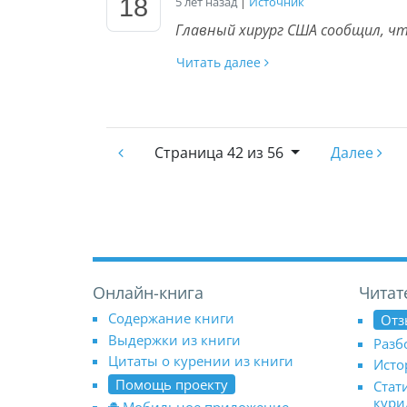
18
5 лет назад
|
Источник
Главный хирург США сообщил, ч
Читать далее
Страница
42 из 56
Далее
Онлайн-книга
Читат
Содержание книги
Отз
Выдержки из книги
Разб
Цитаты о курении из книги
Исто
Помощь проекту
Стат
кур