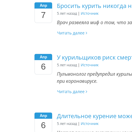
Бросить курить никогда 
Апр
7
5 лет назад
|
Источник
Врач развеяла миф о том, что з
Читать далее
У курильщиков риск смер
Апр
6
5 лет назад
|
Источник
Пульмонолог предупредил куриль
при коронавирусе.
Читать далее
Длительное курение може
Апр
6
5 лет назад
|
Источник