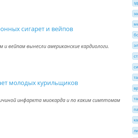
з
з
м
ронных сигарет и вейпов
б
 и вейпам вынесли американские кардиологи.
э
с
с
т
ает молодых курильщиков
в
т
ричиной инфаркта миокарда и по каким симптомам
п
к
л