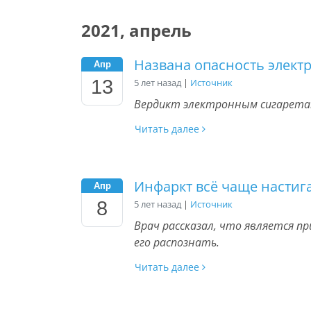
2021, апрель
Названа опасность элект
Апр
13
5 лет назад
|
Источник
Вердикт электронным сигаретам
Читать далее
Инфаркт всё чаще настиг
Апр
8
5 лет назад
|
Источник
Врач рассказал, что является п
его распознать.
Читать далее