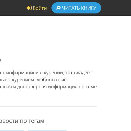
ЧИТАТЬ
КНИГУ
Войти
.
ет информацией о курении, тот владеет
нные с курением: любопытные,
олная и достоверная информация по теме
овости по тегам