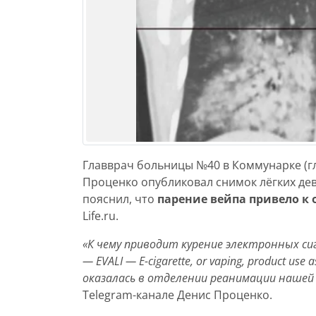
Главврач больницы №40 в Коммунарке (г
Проценко опубликовал снимок лёгких дев
пояснил, что
парение вейпа привело к
Life.ru.
«К чему приводит курение электронных си
— EVALI — E-cigarette, or vaping, product use
оказалась в отделении реанимации нашей к
Telegram-канале Денис Проценко.