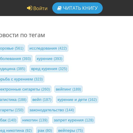
ЧИТАТЬ
КНИГУ
Войти
овости по тегам
доровье
исследования
(561)
(422)
аболевания
курение
(393)
(393)
едицина
вред курения
(385)
(325)
орьба с курением
(323)
лектронные сигареты
вейпинг
(260)
(189)
татистика
вейп
курение и дети
(188)
(187)
(162)
игареты
законодательство
(150)
(144)
абак
никотин
запрет курения
(140)
(139)
(128)
ред никотина
рак
вейперы
(92)
(80)
(75)