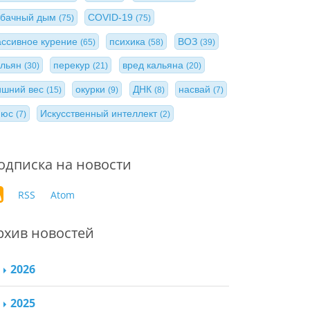
абачный дым
COVID-19
(75)
(75)
ассивное курение
психика
ВОЗ
(65)
(58)
(39)
альян
перекур
вред кальяна
(30)
(21)
(20)
ишний вес
окурки
ДНК
насвай
(15)
(9)
(8)
(7)
нюс
Искусственный интеллект
(7)
(2)
одписка на новости
RSS
Atom
рхив новостей
2026
2025