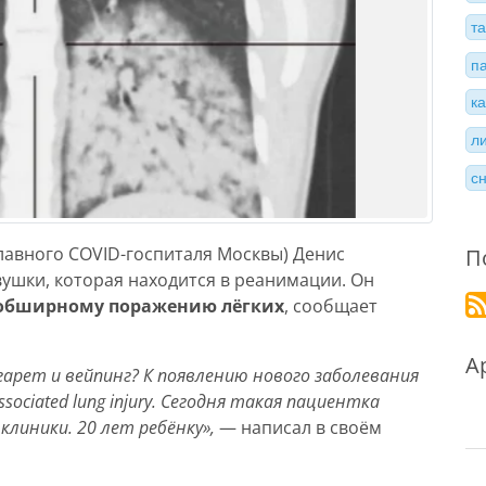
т
п
к
л
с
лавного COVID-госпиталя Москвы) Денис
П
ушки, которая находится в реанимации. Он
 обширному поражению лёгких
, сообщает
А
гарет и вейпинг? К появлению нового заболевания
 associated lung injury. Сегодня такая пациентка
линики. 20 лет ребёнку»,
— написал в своём