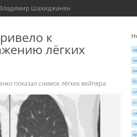
Владимир Шахиджанян
ривело к
Н
жению лёгких
з
з
м
б
нко показал снимок лёгких вейпера.
э
с
с
т
в