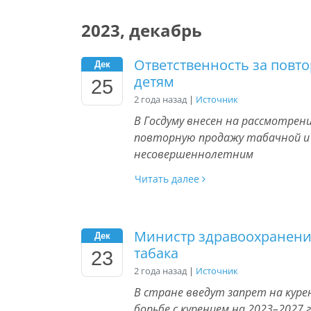
2023, декабрь
Ответственность за повт
Дек
детям
25
2 года назад
|
Источник
В Госдуму внесен на рассмотре
повторную продажу табачной и
несовершеннолетним
Читать далее
Министр здравоохранени
Дек
табака
23
2 года назад
|
Источник
В стране введут запрет на курен
борьбе с курением на 2023–2027 