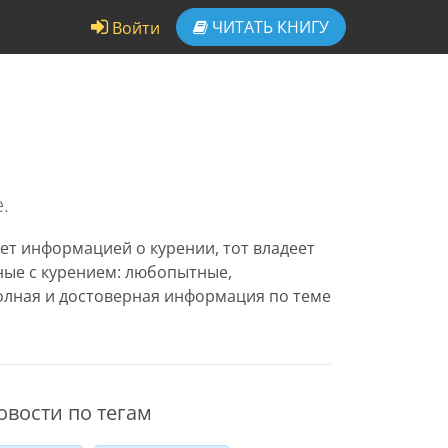
ЧИТАТЬ
КНИГУ
Войти
.
ет информацией о курении, тот владеет
нные с курением: любопытные,
олная и достоверная информация по теме
овости по тегам