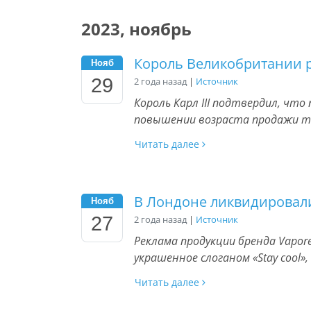
2023, ноябрь
Король Великобритании р
Нояб
29
2 года назад
|
Источник
Король Карл III подтвердил, чт
повышении возраста продажи т
Читать далее
В Лондоне ликвидировали
Нояб
27
2 года назад
|
Источник
Реклама продукции бренда Vapor
украшенное слоганом «Stay cool»
Читать далее