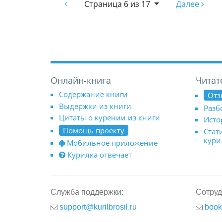
Страница
6 из 17
Далее
Онлайн-книга
Читат
Содержание книги
Отз
Выдержки из книги
Разб
Цитаты о курении из книги
Исто
Помощь проекту
Стат
кур
Мобильное приложение
Курилка отвечает
Служба поддержки:
Сотруд
support@kurilbrosil.ru
book