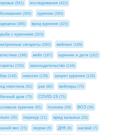
доровье
исследования
(561)
(422)
аболевания
курение
(393)
(393)
едицина
вред курения
(385)
(325)
орьба с курением
(323)
лектронные сигареты
вейпинг
(260)
(189)
татистика
вейп
курение и дети
(188)
(187)
(162)
игареты
законодательство
(150)
(144)
абак
никотин
запрет курения
(140)
(139)
(128)
ред никотина
рак
вейперы
(92)
(80)
(75)
абачный дым
COVID-19
(75)
(75)
ассивное курение
психика
ВОЗ
(65)
(58)
(39)
альян
перекур
вред кальяна
(30)
(21)
(20)
ишний вес
окурки
ДНК
насвай
(15)
(9)
(8)
(7)