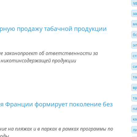
з
з
м
орную продажу табачной продукции
б
э
ние законопроект об ответственности за
с
 никотинсодержащей продукции
с
т
в
т
я Франции формирует поколение без
п
к
ие на пляжах и в парках в рамках программы по
л
годы