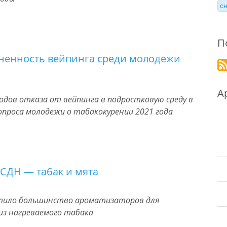
с
П
аненность вейпинга среди молодежи
А
одов отказа от вейпинга в подростковую среду в
проса молодежи о табакокурении 2021 года
СДН — табак и мята
тило большинство ароматизаторов для
из нагреваемого табака