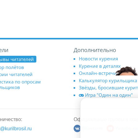
ели
Дополнительно
Новости курения
ывы читателей
Курение в деталях
ор полётов
Онлайн-встречи
рии читателей
Калькулятор курильщика
истика по опросам
ильщиков
Звёзды, бросившие кури
Игра "Один на один"
ничество:
Официальные группы в соц
@kurilbrosil.ru
ВКонтакте
Youtube-ка