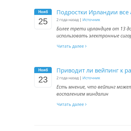
Подростки Ирландии все 
Нояб
25
2 года назад
|
Источник
Более трети ирландцев от 13 до
использовать электронные сиг
Читать далее
Приводит ли вейпинг к р
Нояб
23
2 года назад
|
Источник
Есть мнение, что вейпинг может
воспалением миндалин
Читать далее