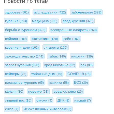
Новости по тегам
здоровье
исследования
заболевания
(561)
(422)
(393)
курение
медицина
вред курения
(393)
(385)
(325)
борьба с курением
электронные сигареты
(323)
(260)
вейпинг
статистика
вейп
(189)
(188)
(187)
курение и дети
сигареты
(162)
(150)
законодательство
табак
никотин
(144)
(140)
(139)
запрет курения
вред никотина
рак
(128)
(92)
(80)
вейперы
табачный дым
COVID-19
(75)
(75)
(75)
пассивное курение
психика
ВОЗ
(65)
(58)
(39)
кальян
перекур
вред кальяна
(30)
(21)
(20)
лишний вес
окурки
ДНК
насвай
(15)
(9)
(8)
(7)
снюс
Искусственный интеллект
(7)
(2)