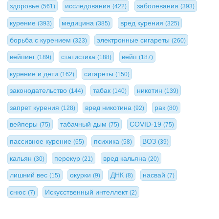
здоровье
исследования
заболевания
(561)
(422)
(393)
курение
медицина
вред курения
(393)
(385)
(325)
борьба с курением
электронные сигареты
(323)
(260)
вейпинг
статистика
вейп
(189)
(188)
(187)
курение и дети
сигареты
(162)
(150)
законодательство
табак
никотин
(144)
(140)
(139)
запрет курения
вред никотина
рак
(128)
(92)
(80)
вейперы
табачный дым
COVID-19
(75)
(75)
(75)
пассивное курение
психика
ВОЗ
(65)
(58)
(39)
кальян
перекур
вред кальяна
(30)
(21)
(20)
лишний вес
окурки
ДНК
насвай
(15)
(9)
(8)
(7)
снюс
Искусственный интеллект
(7)
(2)