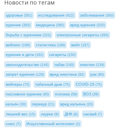
Новости по тегам
здоровье
исследования
заболевания
(561)
(422)
(393)
курение
медицина
вред курения
(393)
(385)
(325)
борьба с курением
электронные сигареты
(323)
(260)
вейпинг
статистика
вейп
(189)
(188)
(187)
курение и дети
сигареты
(162)
(150)
законодательство
табак
никотин
(144)
(140)
(139)
запрет курения
вред никотина
рак
(128)
(92)
(80)
вейперы
табачный дым
COVID-19
(75)
(75)
(75)
пассивное курение
психика
ВОЗ
(65)
(58)
(39)
кальян
перекур
вред кальяна
(30)
(21)
(20)
лишний вес
окурки
ДНК
насвай
(15)
(9)
(8)
(7)
снюс
Искусственный интеллект
(7)
(2)